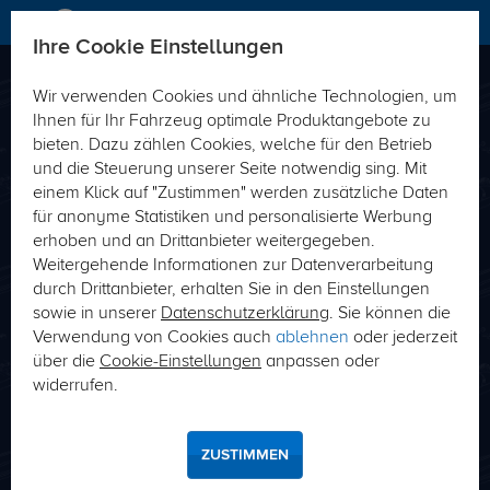
Ihre Cookie Einstellungen
Wir verwenden Cookies und ähnliche Technologien, um
Direkt passende Produkte zu Ihrem Fahrzeug-
Ihnen für Ihr Fahrzeug optimale Produktangebote zu
Typ finden
bieten. Dazu zählen Cookies, welche für den Betrieb
und die Steuerung unserer Seite notwendig sing. Mit
Fahrzeug-Typ
Schlüsselnummer (HSN/TSN)
einem Klick auf "Zustimmen" werden zusätzliche Daten
für anonyme Statistiken und personalisierte Werbung
erhoben und an Drittanbieter weitergegeben.
Weitergehende Informationen zur Datenverarbeitung
durch Drittanbieter, erhalten Sie in den Einstellungen
sowie in unserer
Datenschutzerklärung
. Sie können die
Verwendung von Cookies auch
ablehnen
oder jederzeit
über die
Cookie-Einstellungen
anpassen oder
SUCHE
widerrufen.
Wo finde ich meine Hersteller- bzw. Typschlüsselnummer?
ZUSTIMMEN