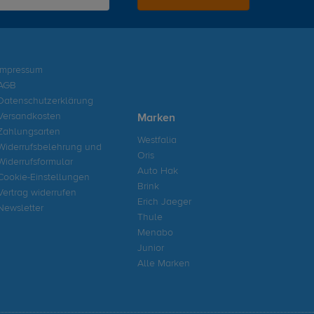
Impressum
AGB
Datenschutzerklärung
Versandkosten
Marken
Zahlungsarten
Westfalia
Widerrufsbelehrung und
Oris
Widerrufsformular
Auto Hak
Cookie-Einstellungen
Brink
Vertrag widerrufen
Erich Jaeger
Newsletter
Thule
Menabo
Junior
Alle Marken