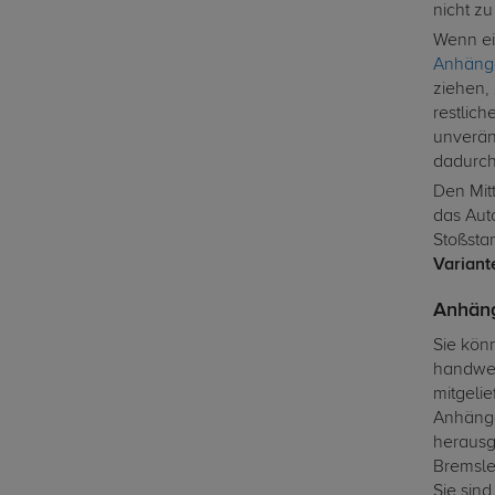
nicht zu
Wenn ei
Anhäng
ziehen,
restlic
unverän
dadurch 
Den Mit
das Aut
Stoßstan
Variant
Anhäng
Sie kön
handwer
mitgelie
Anhänge
herausg
Bremsle
Sie sind 