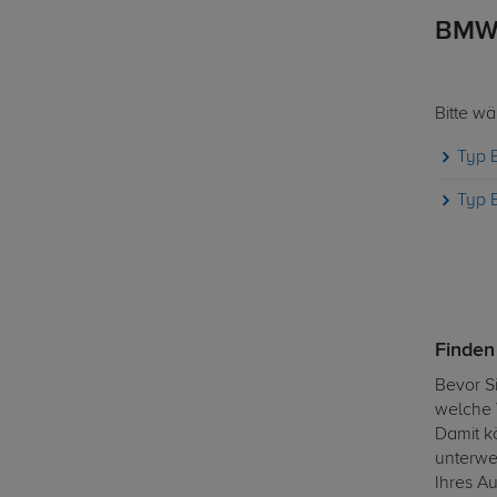
BMW 
Bitte w
Typ 
Typ 
Finden
Bevor S
welche V
Damit k
unterweg
Ihres A