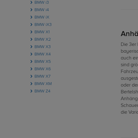
BMW i3
BMW i4
BMW iX
BMW iX3
BMW X1
Anhä
BMW X2
Die 3er
BMW X3
bayeris
BMW X4
auch ei
BMW X5
sind gr
BMW X6
Fahrzeu
BMW X7
ausgesta
BMW XM
oder d
BMW Z4
Bertelsh
Anhänge
Schauen
die Vari