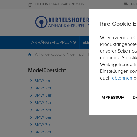
HOTLINE: +49 36482 783986
PR
Ihre Cookie E
Wir verwenden Co
ANHÄNGERKUPPLUNG
ELEKTROSÄTZE
DACHTR
Produktangebote 
unserer Seite not
Anhängerkupplung-finden-nach-Hersteller
BMW
3er
anonyme Statisti
Weitergehende Inf
Modelübersicht
PKW
Einstellungen so
auch
ablehnen
od
BMW 1er
Die fol
BMW 2er
BMW 3er
IMPRESSUM
D
BMW 4er
BMW 5er
BMW 6er
BMW 7er
BMW 8er