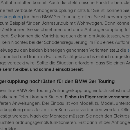
 Auffahrunfällen kommt. Auch die elektronische Parkhilfe berücksic
ne fest verbaute Anhängerkupplung nichts für Sie ist, können Sie
erkupplung
für Ihren BMW 3er Touring greifen. Sie ist hervorrag
 zum Beispiel für den Jahresurlaub mit Wohnwagen. Dann können 
he Zeit können Sie sie abnehmen und ohne Anhängerkupplung fah
dert. Sie können die Vorrichtung auch dann am Auto lassen, wenn 
kein Nachteil bei der Schadensregulierung im Fall eines Auffahru
telweg zu den beiden bisherigen genannten Varianten stellt die
s
o montiert und kann im Fall des Nichtgebrauchs einfach umgekla
ge verdeckt wird. Sollte die Situation erfordern, dass Sie einen 
e sehr flexibel und schnell einsatzbereit
.
erkupplung nachrüsten für den BMW 3er Touring
nen Ihre BMW 3er Touring Anhängerkupplung einfach selbst nachr
klichem Talent können Sie den
Einbau in Eigenregie vornehme
ferten Anweisungen. Der Einbau ist von Modell zu Modell untersch
rkupplung muss fest mit der Karosserie verbunden werden. Oftm
esägt werden. Nach der Montage müssen Sie noch den Elektrosat
uchten ordnungsgemäß funktionieren. Erst dann ist der Anhänge
startklar.