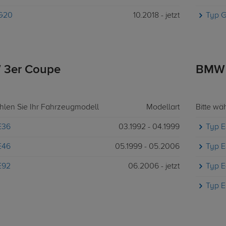
G20
10.2018 - jetzt
Typ 
3er Coupe
BMW 
ählen Sie Ihr Fahrzeugmodell
Modellart
Bitte wä
E36
03.1992 - 04.1999
Typ 
E46
05.1999 - 05.2006
Typ 
E92
06.2006 - jetzt
Typ 
Typ 