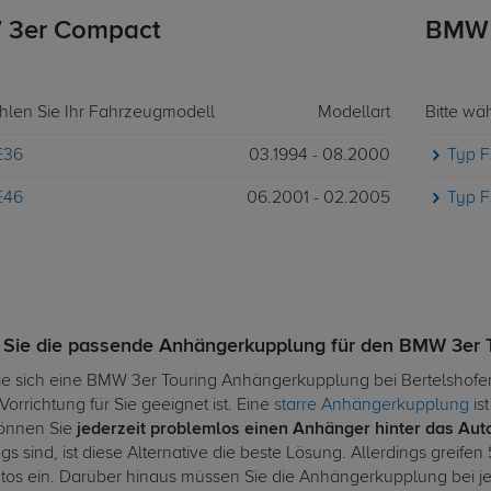
3er Compact
BMW 
ählen Sie Ihr Fahrzeugmodell
Modellart
Bitte wä
E36
03.1994 - 08.2000
Typ F
E46
06.2001 - 02.2005
Typ F
 Sie die passende Anhängerkupplung für den BMW 3er 
ie sich eine BMW 3er Touring Anhängerkupplung bei Bertelshofer
orrichtung für Sie geeignet ist. Eine
starre Anhängerkupplung
is
önnen Sie
jederzeit problemlos einen Anhänger hinter das Au
s sind, ist diese Alternative die beste Lösung. Allerdings greifen 
utos ein. Darüber hinaus müssen Sie die Anhängerkupplung bei j