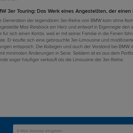
W 3er Touring: Das Werk eines Angestellten, der einen
te Generation der legendären 3er-Reihe von BMW kam ohne Kombi-
estellte Max Reisböck ein Herz und entwarf in Eigenregie den e
 für sich einen Kombi, weil er mit seiner Familie in die Ferien fa
ste. Er kaufte sich eine gebrauchte 3er-Limousine und modifizier
lungen entsprach. Die Kollegen und auch der Vorstand bei BMW wa
mit minimalen Änderungen in Serie. Seitdem ist es aus dem Por
nde sogar häufiger verkauft als die Limousine der 3er-Reihe.