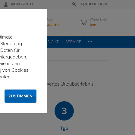
MEIN KONTO
HÄNDLERLOGIN
Mein Auto
Warenkorb
Bitte wählen
leer
timale
VICE
FAHRZEUGÜBERSICHT
SERVICE
e Steuerung
 Daten für
eitergegeben.
Sie in den
g von Cookies
rufen.
rmöglicht ein unbeschwertes Urlaubserlebnis.
ZUSTIMMEN
3
Typ