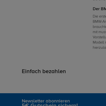
Der BM
Die ers
BMW-Ang
brauchte
mit mus
Vorstel
Modell 
hierzula
Einfach bezahlen
Newsletter abonnieren
5€ Gutschein sichern!