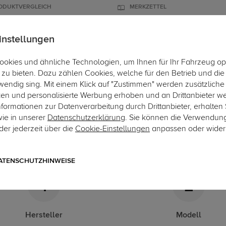
ODUKTVERGLEICH
MERKZETTEL
instellungen
okies und ähnliche Technologien, um Ihnen für Ihr Fahrzeug op
ÄGER
DACHBOXEN
FAHRRADTRÄGER
ZUBEHÖR
EINBAUSER
zu bieten. Dazu zählen Cookies, welche für den Betrieb und di
wendig sing. Mit einem Klick auf "Zustimmen" werden zusätzliche
ken und personalisierte Werbung erhoben und an Drittanbieter w
ormationen zur Datenverarbeitung durch Drittanbieter, erhalten 
-Kupplungskonfigurator
wie in unserer
Datenschutzerklärung
. Sie können die Verwendun
er jederzeit über die
Cookie-Einstellungen
anpassen oder wider
gende Auflistung schützt Sie und andere in Ihrer Umgebung und e
ATENSCHUTZHINWEISE
1
2
Hersteller
Modell