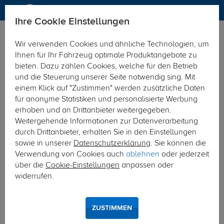
Ihre Cookie Einstellungen
Fahrradträger
Wir verwenden Cookies und ähnliche Technologien, um
KATEGORIEN
FILTER
Ihnen für Ihr Fahrzeug optimale Produktangebote zu
bieten. Dazu zählen Cookies, welche für den Betrieb
Fahrradträger
und die Steuerung unserer Seite notwendig sing. Mit
einem Klick auf "Zustimmen" werden zusätzliche Daten
Unsere Kategorien
für anonyme Statistiken und personalisierte Werbung
erhoben und an Drittanbieter weitergegeben.
Weitergehende Informationen zur Datenverarbeitung
durch Drittanbieter, erhalten Sie in den Einstellungen
sowie in unserer
Datenschutzerklärung
. Sie können die
Verwendung von Cookies auch
ablehnen
oder jederzeit
über die
Cookie-Einstellungen
anpassen oder
widerrufen.
Anhängerkupplungsträger
Diese Träger werden auf den Kugelkopf der
Anhängerkupplung montiert. Sie sind schnell einsatzbereit,
ZUSTIMMEN
einfach zu beladen und sparen Kraftstoff durch einen
geringen Luftwiderstand.