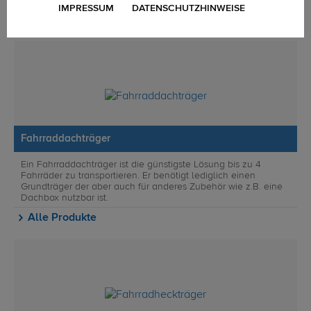
IMPRESSUM
DATENSCHUTZHINWEISE
Alle Produkte
Fahrraddachträger
Ein Fahrraddachträger ist die günstigste Lösung bis zu 4
Fahrräder zu transportieren. Er benötigt lediglich einen
Grundträger der aber auch für anderes Zubehör wie z.B. eine
Dachbox nutzbar ist.
Alle Produkte