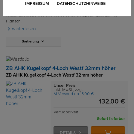
Verbindung zwischen Anhängerkupplung und Ihrem Zugfahrzeug
IMPRESSUM
DATENSCHUTZHINWEISE
– diese erhalten Sie durch eine Kupplungskugel und
Anschraubplatte beziehungsweise eine Kupplungskugel mit
Flansch.
weiterlesen
Sortierung
ZB AHK Kugelkopf 4-Loch Westf 32mm höher
ZB AHK Kugelkopf 4-Loch Westf 32mm höher
Unser Preis
inkl. MwSt., zzgl.
M Versand ab 15,00 €
132,00 €
Verfügbarkeit
Sofort lieferbar
DETAILS