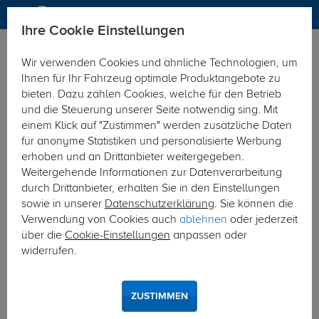
Ihre Cookie Einstellungen
Zubehör
Anschraubplatten
Wir verwenden Cookies und ähnliche Technologien, um
KATEGORIEN
FILTER
Ihnen für Ihr Fahrzeug optimale Produktangebote zu
bieten. Dazu zählen Cookies, welche für den Betrieb
Anschraubplatten
und die Steuerung unserer Seite notwendig sing. Mit
einem Klick auf "Zustimmen" werden zusätzliche Daten
für anonyme Statistiken und personalisierte Werbung
Kupplungskugeln mit Anschraubplatte und
erhoben und an Drittanbieter weitergegeben.
Flansch: Sicheres Ziehen von schweren
Weitergehende Informationen zur Datenverarbeitung
Lasten
durch Drittanbieter, erhalten Sie in den Einstellungen
sowie in unserer
Datenschutzerklärung
. Sie können die
In der Landwirtschaft und im Warentransport mit LKWs kommen
Verwendung von Cookies auch
ablehnen
oder jederzeit
schwere Lasten zum Einsatz – da reichen gewöhnliche
über die
Cookie-Einstellungen
anpassen oder
Anhängerkupplungen für PKWs nicht aus. Hier kommen
widerrufen.
Anhängeböcke zum Einsatz. Anhängeböcke sind Grundträger
und stellen eine Sonderform der Anhängerkupplungen dar. Durch
sie können besonders schwere Lasten mit mehreren tausend
ZUSTIMMEN
Kilogramm Gewicht transportiert werden. Um zu verhindern, dass
Ihre schweren Lasten wegrutschen, benötigen Sie eine feste