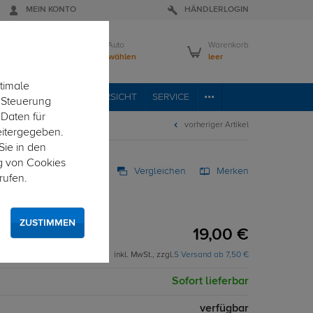
MEIN KONTO
HÄNDLERLOGIN
Mein Auto
Warenkorb
Bitte wählen
leer
timale
VICE
FAHRZEUGÜBERSICHT
SERVICE
e Steuerung
 Daten für
vorheriger Artikel
eitergegeben.
Sie in den
g von Cookies
Vergleichen
Merken
rufen.
h 82mm höher
mm höher
ZUSTIMMEN
19,00 €
inkl. MwSt., zzgl.
S Versand ab 7,50 €
Sofort lieferbar
verfügbar