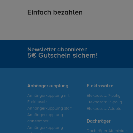
Einfach bezahlen
Newsletter abonnieren
5€ Gutschein sichern!
Anhängerkupplung
Elektrosätze
Anhängerkupplung mit
Elektrosatz 7-polig
Elektrosatz
Elektrosatz 13-polig
Anhängerkupplung starr
Elektrosatz Adapter
Anhängerkupplung
abnehmbar
Dachträger
Anhängerkupplung
Dachträger Aluminium