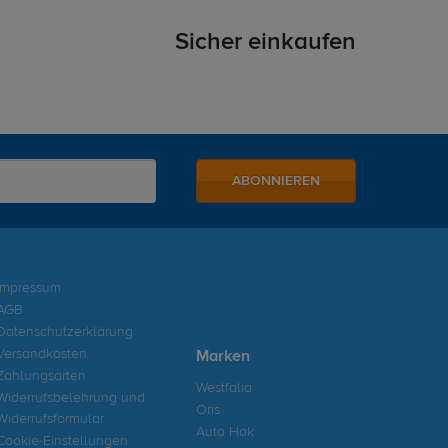
Sicher einkaufen
ABONNIEREN
Impressum
AGB
Datenschutzerklärung
Versandkosten
Marken
Zahlungsarten
Westfalia
Widerrufsbelehrung und
Oris
Widerrufsformular
Auto Hak
Cookie-Einstellungen