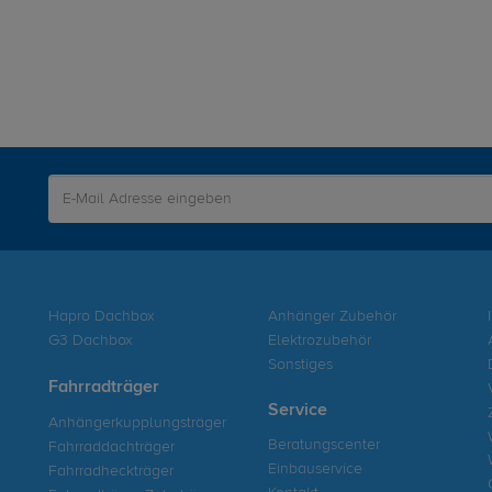
Hapro Dachbox
Anhänger Zubehör
G3 Dachbox
Elektrozubehör
Sonstiges
Fahrradträger
Service
Anhängerkupplungsträger
Beratungscenter
Fahrraddachträger
Einbauservice
Fahrradheckträger