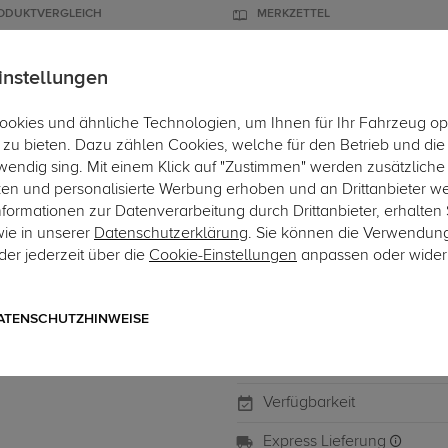
ODUKTVERGLEICH
MERKZETTEL
instellungen
okies und ähnliche Technologien, um Ihnen für Ihr Fahrzeug op
ÄGER
DACHBOXEN
FAHRRADTRÄGER
ZUBEHÖR
EINBAUSER
zu bieten. Dazu zählen Cookies, welche für den Betrieb und di
wendig sing. Mit einem Klick auf "Zustimmen" werden zusätzliche
en
ken und personalisierte Werbung erhoben und an Drittanbieter w
ormationen zur Datenverarbeitung durch Drittanbieter, erhalten 
wie in unserer
Datenschutzerklärung
. Sie können die Verwendun
Art.-Nr. ZT606-1
er jederzeit über die
Cookie-Einstellungen
anpassen oder wider
ZB AHK Kugelkopf 2 Loc
ZB AHK Kugelkopf 2 Loch 82
ATENSCHUTZHINWEISE
Verfügbarkeit
Express Lieferung