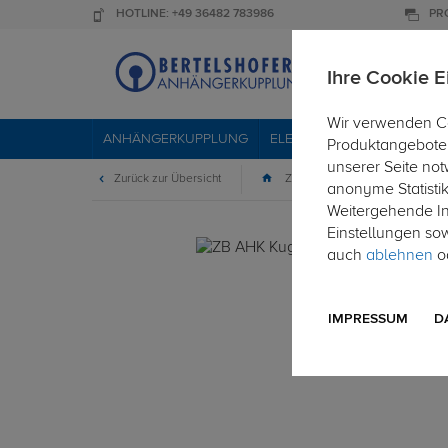
HOTLINE: +49 36482 783986
PR
Ihre Cookie E
Wir verwenden Co
ANHÄNGERKUPPLUNG
ELEKTROSÄTZE
DACHTR
Produktangebote 
unserer Seite not
Zurück zur Übersicht
Zubehör
Anschraubplatt
anonyme Statisti
Weitergehende Inf
Einstellungen so
auch
ablehnen
od
IMPRESSUM
D