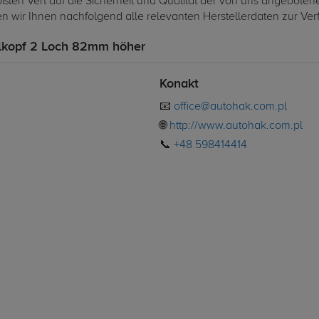
ßten Vert auf die Sicherheit und Qualität der von uns angeboten
len wir Ihnen nachfolgend alle relevanten Herstellerdaten zur Ve
kopf 2 Loch 82mm höher
Konakt
📧
office@autohak.com.pl
🌐
http://www.autohak.com.pl
📞
+48 598414414