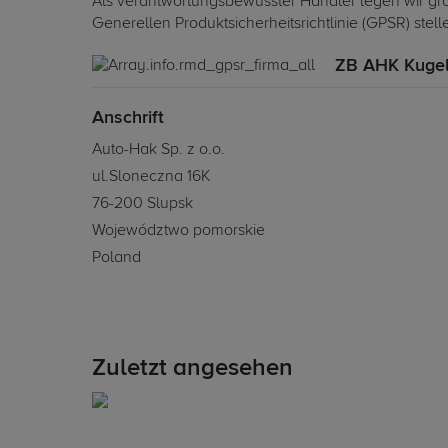
Als verantwortungsbewusster Händler legen wir grö
Generellen Produktsicherheitsrichtlinie (GPSR) stel
ZB AHK Kugel
Anschrift
Auto-Hak Sp. z o.o.
ul.Sloneczna 16K
76-200 Slupsk
Województwo pomorskie
Poland
Zuletzt angesehen