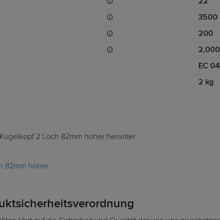
22
3500
200
2,000
EC 04
2 kg
K Kugelkopf 2 Loch 82mm höher herunter.
och 82mm höher
duktsicherheitsverordnung