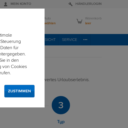
MEIN KONTO
HÄNDLERLOGIN
Mein Auto
Warenkorb
Bitte wählen
leer
timale
VICE
FAHRZEUGÜBERSICHT
SERVICE
e Steuerung
 Daten für
eitergegeben.
Sie in den
g von Cookies
rufen.
rmöglicht ein unbeschwertes Urlaubserlebnis.
ZUSTIMMEN
3
Typ