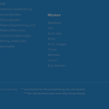
AGB
Datenschutzerklärung
Versandkosten
Marken
Zahlungsarten
Westfalia
Widerrufsbelehrung und
Oris
Widerrufsformular
Auto Hak
Cookie-Einstellungen
Brink
Vertrag widerrufen
Erich Jaeger
Newsletter
Thule
Menabo
Junior
Alle Marken
Versandkosten
** Unverbindliche Preisempfehlung des Herstellers
*** Nur Standardversand innerhalb Deutschlands