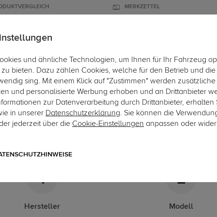
ODUKTVERGLEICH
MERKZETTEL
instellungen
okies und ähnliche Technologien, um Ihnen für Ihr Fahrzeug op
ÄGER
DACHBOXEN
FAHRRADTRÄGER
ZUBEHÖR
EINBAUSER
zu bieten. Dazu zählen Cookies, welche für den Betrieb und di
wendig sing. Mit einem Klick auf "Zustimmen" werden zusätzliche
0
ken und personalisierte Werbung erhoben und an Drittanbieter w
ormationen zur Datenverarbeitung durch Drittanbieter, erhalten 
-Kupplungskonfigurator
wie in unserer
Datenschutzerklärung
. Sie können die Verwendun
er jederzeit über die
Cookie-Einstellungen
anpassen oder wider
gende Auflistung schützt Sie und andere in Ihrer Umgebung und e
ATENSCHUTZHINWEISE
1
2
Hersteller
Modell