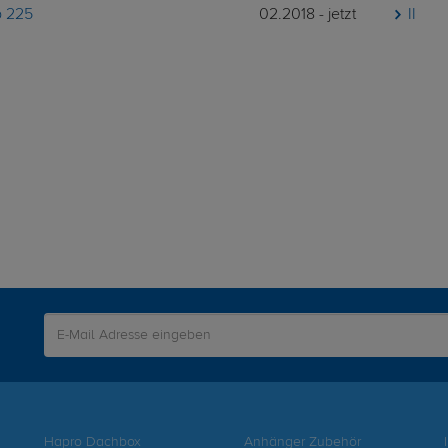
p 225
02.2018 - jetzt
II
Hapro Dachbox
Anhänger Zubehör