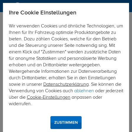
Ihre Cookie Einstellungen
Anhängerkupplung-finden-nach-Hersteller
Ford
C-Max
Wir verwenden Cookies und ähnliche Technologien, um
MODELÜBERSICHT
Ihnen für Ihr Fahrzeug optimale Produktangebote zu
bieten. Dazu zählen Cookies, welche für den Betrieb
PKW-Kupplungskonfigurator
und die Steuerung unserer Seite notwendig sing. Mit
einem Klick auf "Zustimmen" werden zusätzliche Daten
Die folgende Auflistung schützt Sie und andere in Ihrer
für anonyme Statistiken und personalisierte Werbung
Umgebung und ermöglicht ein unbeschwertes
erhoben und an Drittanbieter weitergegeben.
Urlaubserlebnis.
Weitergehende Informationen zur Datenverarbeitung
durch Drittanbieter, erhalten Sie in den Einstellungen
sowie in unserer
Datenschutzerklärung
. Sie können die
1
2
3
Verwendung von Cookies auch
ablehnen
oder jederzeit
über die
Cookie-Einstellungen
anpassen oder
Hersteller
Modell
Typ
widerrufen.
Eine Anhängerkupplung für den Ford C-MAX
ZUSTIMMEN
Als Ableger des Ford Focus erschien 2003 der Ford C-