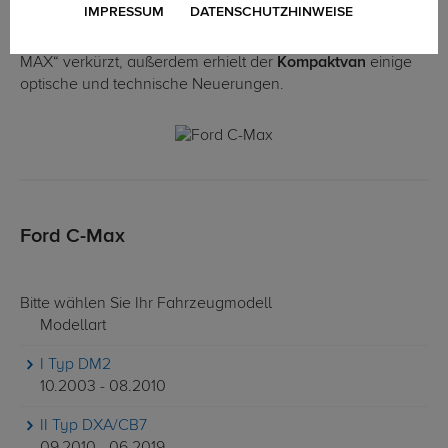
IMPRESSUM
DATENSCHUTZHINWEISE
MAX, der damals noch als „Ford Focus C-MAX“
bezeichnet wurde. 2007 wurde der Modellname zu „C-
MAX“ verkürzt, außerdem erhielt der
Kompaktvan
einige
optische und technische Neuerungen.
Ford C-Max
Bitte wählen Sie Ihr Fahrzeugmodell
Modellart
I Typ DM2
10.2003 - 08.2010
II Typ DXA/CB7