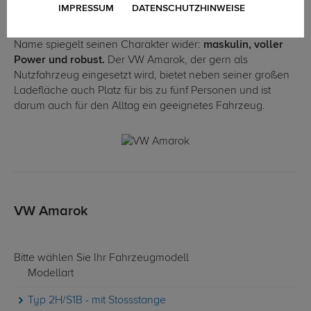
IMPRESSUM
DATENSCHUTZHINWEISE
Der Amarok von Volkswagen ist nach einem riesigen Wolf
aus der Mythologie der Eskimos benannt, und dieser
Name spiegelt seinen Charakter wider:
maskulin, voller
Power und robust.
Der VW Amarok, der gern als
Nutzfahrzeug eingesetzt wird, bietet neben seiner großen
Ladefläche auch Platz für bis zu fünf Personen und ist
darum auch für den Alltag ein geeignetes Fahrzeug.
VW Amarok
Bitte wählen Sie Ihr Fahrzeugmodell
Modellart
Typ 2H/S1B - mit Stossstange