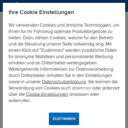
Ihre Cookie Einstellungen
Anhängerkupplung-finden-nach-Hersteller
VW
Amarok
Wir verwenden Cookies und ähnliche Technologien, um
MODELÜBERSICHT
Ihnen für Ihr Fahrzeug optimale Produktangebote zu
bieten. Dazu zählen Cookies, welche für den Betrieb
PKW-Kupplungskonfigurator
und die Steuerung unserer Seite notwendig sing. Mit
einem Klick auf "Zustimmen" werden zusätzliche Daten
Die folgende Auflistung schützt Sie und andere in Ihrer
für anonyme Statistiken und personalisierte Werbung
Umgebung und ermöglicht ein unbeschwertes
erhoben und an Drittanbieter weitergegeben.
Urlaubserlebnis.
Weitergehende Informationen zur Datenverarbeitung
durch Drittanbieter, erhalten Sie in den Einstellungen
sowie in unserer
Datenschutzerklärung
. Sie können die
1
2
3
Verwendung von Cookies auch
ablehnen
oder jederzeit
über die
Cookie-Einstellungen
anpassen oder
Hersteller
Modell
Typ
widerrufen.
Mit einer Anhängerkupplung den VW Amarok
ZUSTIMMEN
bis zum Anschlag vollladen