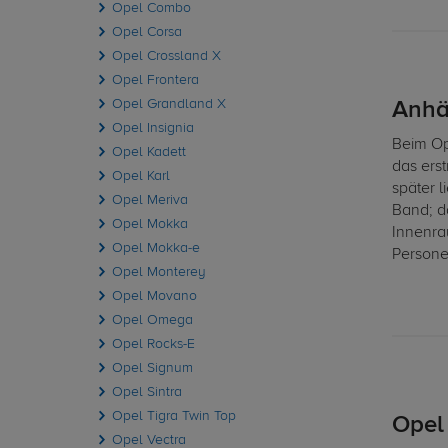
Opel Combo
Opel Corsa
Opel Crossland X
Opel Frontera
Opel Grandland X
Anhä
Opel Insignia
Beim Op
Opel Kadett
das ers
Opel Karl
später l
Opel Meriva
Band; d
Opel Mokka
Innenra
Opel Mokka-e
Personen
Opel Monterey
Opel Movano
Opel Omega
Opel Rocks-E
Opel Signum
Opel Sintra
Opel Tigra Twin Top
Opel
Opel Vectra