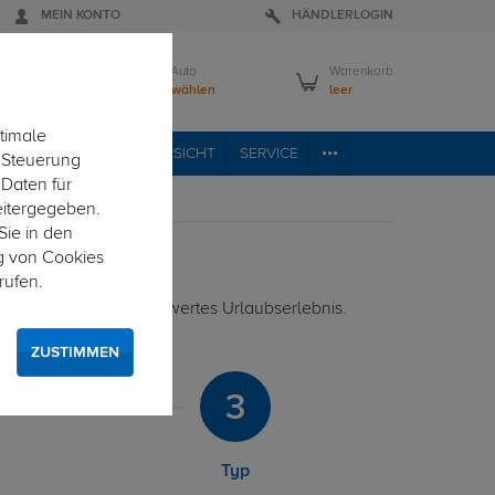
MEIN KONTO
HÄNDLERLOGIN
Mein Auto
Warenkorb
Bitte wählen
leer
timale
VICE
FAHRZEUGÜBERSICHT
SERVICE
e Steuerung
 Daten für
eitergegeben.
Sie in den
g von Cookies
rufen.
rmöglicht ein unbeschwertes Urlaubserlebnis.
ZUSTIMMEN
3
Typ