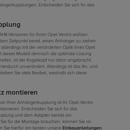
ngerkupplungen. Entscheiden Sie sich für das
upplung
HK-Versionen für Ihren Opel Vectra wählen.
jedem Zeitpunkt bereit, einen Anhänger zu ziehen.
allerdings mit der veränderten Optik Ihres Opel
 ist dieses Modell dennoch die optimale Lösung.
eifen, ist der Kugelkopf nur dann angebracht,
hierdurch unverändert. Allerdings ist das An- und
eiben Sie stets flexibel, weshalb sich diese
tz montieren
– an Ihrer Anhängerkupplung ist Ihr Opel Vectra
tionieren. Entscheiden Sie sich für das
pplung und dem Adapter bereits ein
s Sie für die Montage brauchen, können Sie an
n Sie hierfür am besten unsere
Einbauanleitungen
,