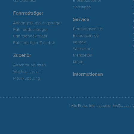
G3 Dachbox
Elektrozubehör
Sonstiges
Fahrradträger
Service
Anhängerkupplungsträger
Beratungscenter
Fahrraddachträger
Einbauservice
Fahrradheckträger
Kontakt
Fahrradträger Zubehör
Warenkorb
Zubehör
Merkzettel
Konto
Anschraubplatten
Wechselsystem
Informationen
Maulkupplung
* Alle Preise inkl. deutscher MwSt.,
zzgl. 