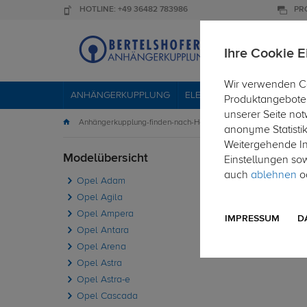
HOTLINE: +49 36482 783986
PR
Ihre Cookie E
Wir verwenden Co
ANHÄNGERKUPPLUNG
ELEKTROSÄTZE
DACHTR
Produktangebote 
unserer Seite not
Anhängerkupplung-finden-nach-Hersteller
Opel
Vec
anonyme Statisti
Weitergehende Inf
Modelübersicht
PKW
Einstellungen so
auch
ablehnen
od
Opel Adam
Die fol
Opel Agila
Opel Ampera
IMPRESSUM
D
Opel Antara
Opel Arena
Opel Astra
Opel Astra-e
Opel Cascada