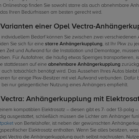
 Onlineshop finden Sie sowohl starre als auch abnehmbare Anhä
 das Ihren Bedürfnissen am besten gerecht wird.
 Varianten einer Opel Vectra-Anhängerk
 individuellem Bedarf können Sie zwischen zwei verschiedenen A
den Sie sich für eine
starre Anhängerkupplung
, ist Ihr Pkw zu 
ren Zeit und Aufwand für die Installation und Demontage, müssen 
eben. Für Autofahrer, die häufig etwas Sperriges transportieren,
e stattdessen auf eine
abnehmbare Anhängerkupplung
zurückgr
auch tatsächlich benötigt wird. Das Aussehen Ihres Autos bleibt 
ren für einige Pkw-Besitzer mit viel Aufwand verbunden. Dafür bl
e bei nur gelegentlicher Nutzung eines Anhängers empfiehlt.
 Vectra: Anhängerkupplung mit Elektrosa
 einem kompatiblen Elektrosatz – diesen gibt es 7- oder 13-polig 
dig ausgestattet, schließlich müssen die Lichter am Anhänger funk
tpaket
von Bertelshofer, ist neben der gewünschten Anhängerku
gspezifischer Elektrosatz enthalten. Wenn Sie alles besitzen, wa
pel Vectra die Anhängerkupplung auch selbst nachrüsten. Nutze