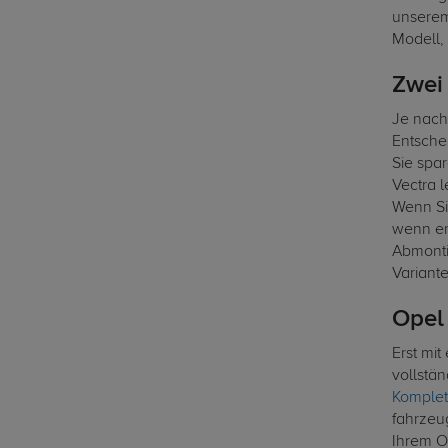
unserem
Modell,
Zwei
Je nach
Entschei
Sie spa
Vectra l
Wenn Si
wenn er 
Abmontie
Variant
Opel
Erst mit
vollstän
Komplet
fahrzeu
Ihrem O