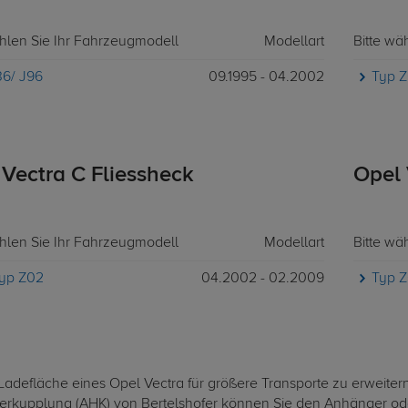
ählen Sie Ihr Fahrzeugmodell
Modellart
Bitte wä
36/ J96
09.1995 - 04.2002
Typ 
 Vectra C Fliessheck
Opel 
ählen Sie Ihr Fahrzeugmodell
Modellart
Bitte wä
yp Z02
04.2002 - 02.2009
Typ 
Ladefläche eines Opel Vectra für größere Transporte zu erweitern
rkupplung (AHK) von Bertelshofer können Sie den Anhänger od