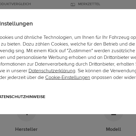
ODUKTVERGLEICH
MERKZETTEL
instellungen
okies und ähnliche Technologien, um Ihnen für Ihr Fahrzeug op
ÄGER
DACHBOXEN
FAHRRADTRÄGER
ZUBEHÖR
EINBAUSER
zu bieten. Dazu zählen Cookies, welche für den Betrieb und di
wendig sing. Mit einem Klick auf "Zustimmen" werden zusätzliche
tra
ken und personalisierte Werbung erhoben und an Drittanbieter w
ormationen zur Datenverarbeitung durch Drittanbieter, erhalten 
-Kupplungskonfigurator
wie in unserer
Datenschutzerklärung
. Sie können die Verwendun
er jederzeit über die
Cookie-Einstellungen
anpassen oder wider
gende Auflistung schützt Sie und andere in Ihrer Umgebung und e
ATENSCHUTZHINWEISE
1
2
Hersteller
Modell