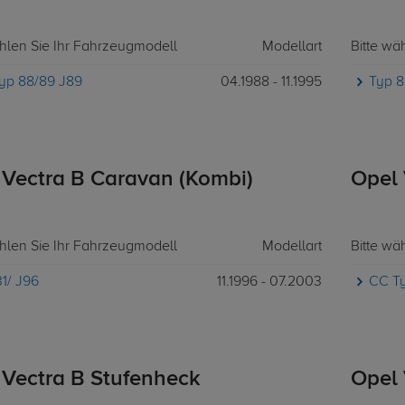
ählen Sie Ihr Fahrzeugmodell
Modellart
Bitte wä
yp 88/89 J89
04.1988 - 11.1995
Typ 8
 Vectra B Caravan (Kombi)
Opel 
ählen Sie Ihr Fahrzeugmodell
Modellart
Bitte wä
1/ J96
11.1996 - 07.2003
CC Ty
 Vectra B Stufenheck
Opel 