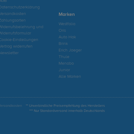
AGB
Datenschutzerklärung
Versandkosten
Marken
Zahlungsarten
Westfalia
Widerrufsbelehrung und
Oris
Widerrufsformular
Auto Hak
Cookie-Einstellungen
Brink
Vertrag widerrufen
Erich Jaeger
Newsletter
Thule
Menabo
Junior
Alle Marken
Versandkosten
** Unverbindliche Preisempfehlung des Herstellers
*** Nur Standardversand innerhalb Deutschlands