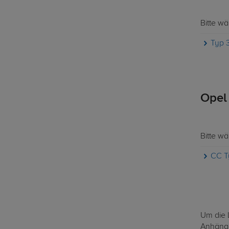
Bitte w
Typ 
Opel
Bitte w
CC T
Um die 
Anhänge