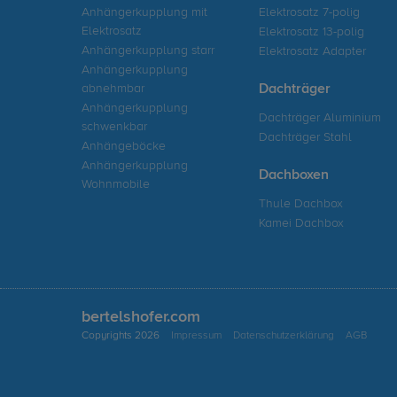
Anhängerkupplung mit
Elektrosatz 7-polig
Elektrosatz
Elektrosatz 13-polig
Anhängerkupplung starr
Elektrosatz Adapter
Anhängerkupplung
abnehmbar
Dachträger
Anhängerkupplung
Dachträger Aluminium
schwenkbar
Dachträger Stahl
Anhängeböcke
Anhängerkupplung
Dachboxen
Wohnmobile
Thule Dachbox
Kamei Dachbox
bertelshofer.com
Copyrights 2026
Impressum
Datenschutzerklärung
AGB