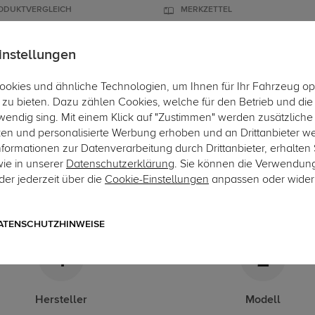
ODUKTVERGLEICH
MERKZETTEL
instellungen
okies und ähnliche Technologien, um Ihnen für Ihr Fahrzeug op
ÄGER
DACHBOXEN
FAHRRADTRÄGER
ZUBEHÖR
EINBAUSER
zu bieten. Dazu zählen Cookies, welche für den Betrieb und di
wendig sing. Mit einem Klick auf "Zustimmen" werden zusätzliche
Nexo
ken und personalisierte Werbung erhoben und an Drittanbieter w
ormationen zur Datenverarbeitung durch Drittanbieter, erhalten 
-Kupplungskonfigurator
wie in unserer
Datenschutzerklärung
. Sie können die Verwendun
er jederzeit über die
Cookie-Einstellungen
anpassen oder wider
gende Auflistung schützt Sie und andere in Ihrer Umgebung und e
ATENSCHUTZHINWEISE
1
2
Hersteller
Modell