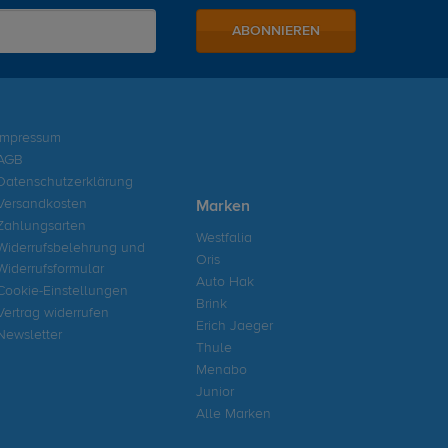
ABONNIEREN
Impressum
AGB
Datenschutzerklärung
Versandkosten
Marken
Zahlungsarten
Westfalia
Widerrufsbelehrung und
Oris
Widerrufsformular
Auto Hak
Cookie-Einstellungen
Brink
Vertrag widerrufen
Erich Jaeger
Newsletter
Thule
Menabo
Junior
Alle Marken