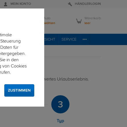
MEIN KONTO
HÄNDLERLOGIN
Mein Auto
Warenkorb
Bitte wählen
leer
timale
VICE
FAHRZEUGÜBERSICHT
SERVICE
e Steuerung
 Daten für
eitergegeben.
Sie in den
g von Cookies
rufen.
rmöglicht ein unbeschwertes Urlaubserlebnis.
ZUSTIMMEN
3
Typ