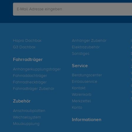
Hapro Dachbox
Anhänger Zubehör
G3 Dachbox
Elektrozubehör
Sonstiges
Fahrradträger
Service
Anhängerkupplungsträger
Beratungscenter
Fahrraddachträger
Einbauservice
Fahrradheckträger
Kontakt
Fahrradträger Zubehör
Warenkorb
Zubehör
Merkzettel
Konto
Anschraubplatten
Wechselsystem
Informationen
Maulkupplung