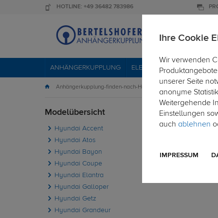
HOTLINE: +49 36482 783986
PR
Ihre Cookie E
Wir verwenden Co
ANHÄNGERKUPPLUNG
ELEKTROSÄTZE
DACHTR
Produktangebote 
unserer Seite not
Anhängerkupplung-finden-nach-Hersteller
Hyundai
anonyme Statisti
Weitergehende Inf
Modelübersicht
PKW
Einstellungen so
auch
ablehnen
od
Hyundai Accent
Die fol
Hyundai Atos
Hyundai Bayon
IMPRESSUM
D
Hyundai Coupe
Hyundai Elantra
Hyundai Galloper
Hyundai Getz
Hyundai Grandeur