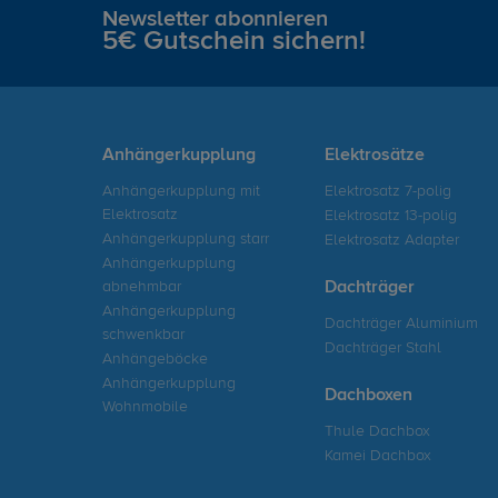
Newsletter abonnieren
5€ Gutschein sichern!
Anhängerkupplung
Elektrosätze
Anhängerkupplung mit
Elektrosatz 7-polig
Elektrosatz
Elektrosatz 13-polig
Anhängerkupplung starr
Elektrosatz Adapter
Anhängerkupplung
abnehmbar
Dachträger
Anhängerkupplung
Dachträger Aluminium
schwenkbar
Dachträger Stahl
Anhängeböcke
Anhängerkupplung
Dachboxen
Wohnmobile
Thule Dachbox
Kamei Dachbox