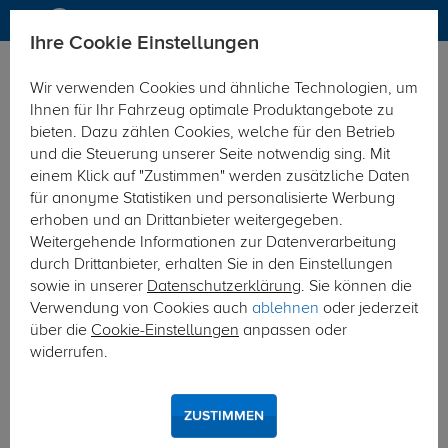
Ihre Cookie Einstellungen
Anhängerkupplung-finden-nach-Hersteller
Hyundai
Gallope
Wir verwenden Cookies und ähnliche Technologien, um
MODELÜBERSICHT
Ihnen für Ihr Fahrzeug optimale Produktangebote zu
bieten. Dazu zählen Cookies, welche für den Betrieb
PKW-Kupplungskonfigurator
und die Steuerung unserer Seite notwendig sing. Mit
einem Klick auf "Zustimmen" werden zusätzliche Daten
Die folgende Auflistung schützt Sie und andere in Ihrer
für anonyme Statistiken und personalisierte Werbung
Umgebung und ermöglicht ein unbeschwertes
erhoben und an Drittanbieter weitergegeben.
Urlaubserlebnis.
Weitergehende Informationen zur Datenverarbeitung
durch Drittanbieter, erhalten Sie in den Einstellungen
sowie in unserer
Datenschutzerklärung
. Sie können die
1
2
3
Verwendung von Cookies auch
ablehnen
oder jederzeit
über die
Cookie-Einstellungen
anpassen oder
Hersteller
Modell
Typ
widerrufen.
Anhängerkupplung und Elektrosatz für den
ZUSTIMMEN
Hyundai Galloper finden.