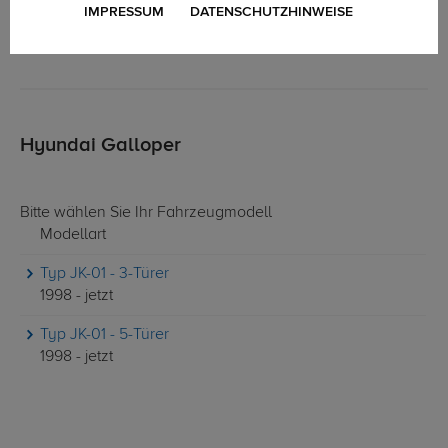
IMPRESSUM
DATENSCHUTZHINWEISE
Hyundai Galloper
Bitte wählen Sie Ihr Fahrzeugmodell
Modellart
Typ JK-01 - 3-Türer
1998 - jetzt
Typ JK-01 - 5-Türer
1998 - jetzt