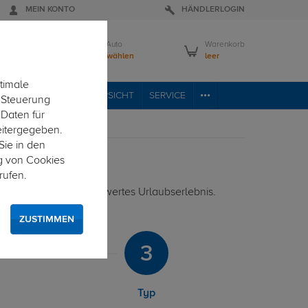
MEIN KONTO
HÄNDLERLOGIN
Mein Auto
Warenkorb
Bitte wählen
leer
timale
VICE
FAHRZEUGÜBERSICHT
SERVICE
e Steuerung
 Daten für
eitergegeben.
Sie in den
g von Cookies
rufen.
rmöglicht ein unbeschwertes Urlaubserlebnis.
ZUSTIMMEN
3
Typ