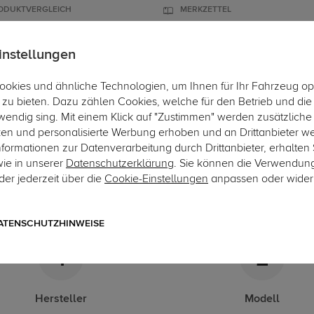
ODUKTVERGLEICH
MERKZETTEL
instellungen
okies und ähnliche Technologien, um Ihnen für Ihr Fahrzeug op
ÄGER
DACHBOXEN
FAHRRADTRÄGER
ZUBEHÖR
EINBAUSER
zu bieten. Dazu zählen Cookies, welche für den Betrieb und di
wendig sing. Mit einem Klick auf "Zustimmen" werden zusätzliche
Accent
ken und personalisierte Werbung erhoben und an Drittanbieter w
ormationen zur Datenverarbeitung durch Drittanbieter, erhalten 
-Kupplungskonfigurator
wie in unserer
Datenschutzerklärung
. Sie können die Verwendun
er jederzeit über die
Cookie-Einstellungen
anpassen oder wider
gende Auflistung schützt Sie und andere in Ihrer Umgebung und e
ATENSCHUTZHINWEISE
1
2
Hersteller
Modell