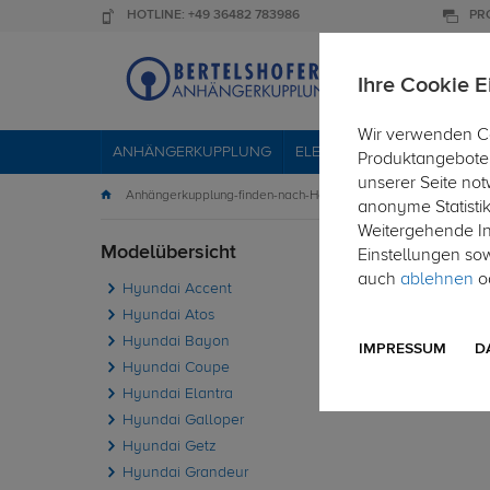
HOTLINE: +49 36482 783986
PR
Ihre Cookie E
Wir verwenden Co
ANHÄNGERKUPPLUNG
ELEKTROSÄTZE
DACHTR
Produktangebote 
unserer Seite not
Anhängerkupplung-finden-nach-Hersteller
Hyundai
anonyme Statisti
Weitergehende Inf
Modelübersicht
PKW
Einstellungen so
auch
ablehnen
od
Hyundai Accent
Die fol
Hyundai Atos
Hyundai Bayon
IMPRESSUM
D
Hyundai Coupe
Hyundai Elantra
Hyundai Galloper
Hyundai Getz
Hyundai Grandeur