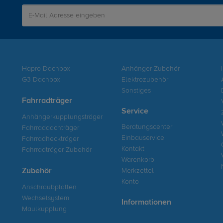
Hapro Dachbox
Anhänger Zubehör
G3 Dachbox
Elektrozubehör
Sonstiges
Fahrradträger
Service
Anhängerkupplungsträger
Beratungscenter
Fahrraddachträger
Einbauservice
Fahrradheckträger
Kontakt
Fahrradträger Zubehör
Warenkorb
Zubehör
Merkzettel
Konto
Anschraubplatten
Wechselsystem
Informationen
Maulkupplung