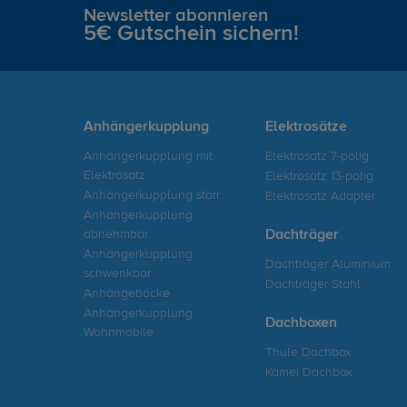
Newsletter abonnieren
5€ Gutschein sichern!
Anhängerkupplung
Elektrosätze
Anhängerkupplung mit
Elektrosatz 7-polig
Elektrosatz
Elektrosatz 13-polig
Anhängerkupplung starr
Elektrosatz Adapter
Anhängerkupplung
abnehmbar
Dachträger
Anhängerkupplung
Dachträger Aluminium
schwenkbar
Dachträger Stahl
Anhängeböcke
Anhängerkupplung
Dachboxen
Wohnmobile
Thule Dachbox
Kamei Dachbox