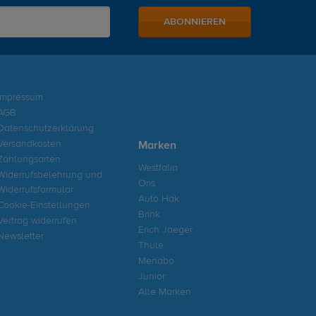
ABONNIEREN
Impressum
AGB
Datenschutzerklärung
Versandkosten
Marken
Zahlungsarten
Westfalia
Widerrufsbelehrung und
Oris
Widerrufsformular
Auto Hak
Cookie-Einstellungen
Brink
Vertrag widerrufen
Erich Jaeger
Newsletter
Thule
Menabo
Junior
Alle Marken