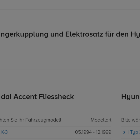
ngerkupplung und Elektrosatz für den Hy
dai Accent Fliessheck
Hyun
ählen Sie Ihr Fahrzeugmodell
Modellart
Bitte wä
 X-3
05.1994 - 12.1999
I Typ