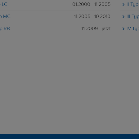
p LC
01.2000 - 11.2005
II Ty
yp MC
11.2005 - 10.2010
III T
yp RB
11.2009 - jetzt
IV Ty