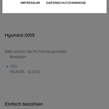
IMPRESSUM
DATENSCHUTZHINWEISE
Hyundai iX55
Bitte wählen Sie Ihr Fahrzeugmodell
Modellart
iX55
09.2006 - 12.2012
Einfach bezahlen