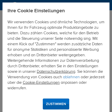
Ihre Cookie Einstellungen
Anhängerkupplung-finden-nach-Hersteller
Hyundai
iX55
Wir verwenden Cookies und ähnliche Technologien, um
MODELÜBERSICHT
Ihnen für Ihr Fahrzeug optimale Produktangebote zu
bieten. Dazu zählen Cookies, welche für den Betrieb
PKW-Kupplungskonfigurator
und die Steuerung unserer Seite notwendig sing. Mit
einem Klick auf "Zustimmen" werden zusätzliche Daten
Die folgende Auflistung schützt Sie und andere in Ihrer
für anonyme Statistiken und personalisierte Werbung
Umgebung und ermöglicht ein unbeschwertes
erhoben und an Drittanbieter weitergegeben.
Urlaubserlebnis.
Weitergehende Informationen zur Datenverarbeitung
durch Drittanbieter, erhalten Sie in den Einstellungen
sowie in unserer
Datenschutzerklärung
. Sie können die
1
2
3
Verwendung von Cookies auch
ablehnen
oder jederzeit
über die
Cookie-Einstellungen
anpassen oder
Hersteller
Modell
Typ
widerrufen.
Anhängerkupplung und Elektrosatz für den
ZUSTIMMEN
Hyundai iX55 finden.