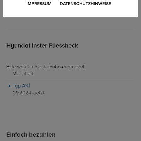
IMPRESSUM
DATENSCHUTZHINWEISE
Hyundai Inster Fliessheck
Bitte wählen Sie Ihr Fahrzeugmodell
Modellart
Typ AX1
09.2024 - jetzt
Einfach bezahlen