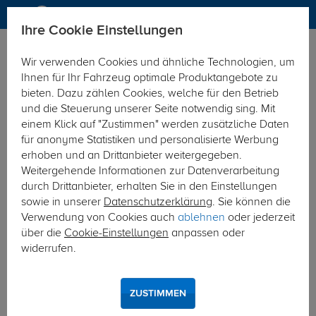
Ihre Cookie Einstellungen
Anhängerkupplung-finden-nach-Hersteller
Hyundai
Inster
Wir verwenden Cookies und ähnliche Technologien, um
MODELÜBERSICHT
Ihnen für Ihr Fahrzeug optimale Produktangebote zu
bieten. Dazu zählen Cookies, welche für den Betrieb
PKW-Kupplungskonfigurator
und die Steuerung unserer Seite notwendig sing. Mit
einem Klick auf "Zustimmen" werden zusätzliche Daten
Die folgende Auflistung schützt Sie und andere in Ihrer
für anonyme Statistiken und personalisierte Werbung
Umgebung und ermöglicht ein unbeschwertes
erhoben und an Drittanbieter weitergegeben.
Urlaubserlebnis.
Weitergehende Informationen zur Datenverarbeitung
durch Drittanbieter, erhalten Sie in den Einstellungen
sowie in unserer
Datenschutzerklärung
. Sie können die
1
2
3
Verwendung von Cookies auch
ablehnen
oder jederzeit
über die
Cookie-Einstellungen
anpassen oder
Hersteller
Modell
Typ
widerrufen.
Anhängerkupplung und Elektrosatz für den
ZUSTIMMEN
Hyundai Inster finden.