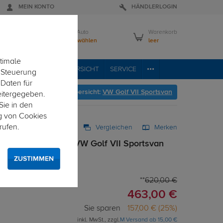
MEIN KONTO
HÄNDLERLOGIN
Mein Auto
Warenkorb
Bitte wählen
leer
timale
RVICE
FAHRZEUGÜBERSICHT
SERVICE
e Steuerung
 Daten für
er geht's zur Fahrzeugübersicht:
VW Golf VII Sportsvan
eitergegeben.
Sie in den
g von Cookies
rufen.
Vergleichen
Merken
ng abnehmbar für VW Golf VII Sportsvan
ZUSTIMMEN
 von unten gesteckt
620,00 €
463,00 €
Sie sparen
157,00 € (25%)
inkl. MwSt., zzgl.
M Versand ab 15,00 €