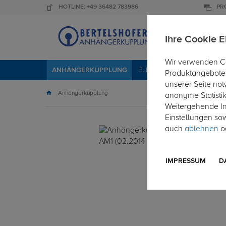
HOTLINE: +49 36482 783986
PR
Ihre Cookie E
Wir verwenden Co
ANHÄNGERKUPPLUNG
ELEKTROSÄTZE
DACHTR
Produktangebote 
unserer Seite not
Anhängerkupplung
anonyme Statisti
Weitergehende Inf
Einstellungen so
auch
ablehnen
od
IMPRESSUM
D