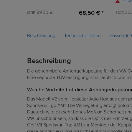
Hinw
68,50 € *
statt
99,00 €
statt
35
Beschreibung
Technische Daten
Passende 
Beschreibung
Die abnehmbare Anhängerkupplung für den VW Golf
Eine separate TÜV-Eintragung ist in Deutschland ni
Welche Vorteile hat diese Anhängerkupplun
Das Modell V2 vom Hersteller Auto Hak aus dem pol
Sportsvan Typ AM1. Die Verriegelung erfolgt autom
Dadurch wird ein sehr hohes Maß an Sicherheit un
VW unsichtbar sein, so dass die Optik des Fahrzeu
Golf VII Sportsvan Typ AM1 zur Montage der Kuppl
diese Anhängerkupplung nicht eintragungspflichtig