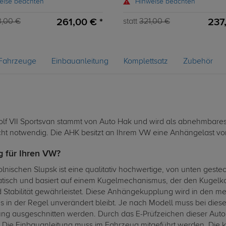
eise beachten
Hinweise beachten
261,00 € *
237
3,00 €
statt
321,00 €
Fahrzeuge
Einbauanleitung
Komplettsatz
Zubehör
 VII Sportsvan stammt von Auto Hak und wird als abnehmbares A
cht notwendig. Die AHK besitzt an Ihrem VW eine Anhängelast von
g für Ihren VW?
nischen Slupsk ist eine qualitativ hochwertige, von unten geste
atisch und basiert auf einem Kugelmechanismus, der den Kugelko
d Stabilität gewährleistet. Diese Anhängekupplung wird in den
gs in der Regel unverändert bleibt. Je nach Modell muss bei di
ung ausgeschnitten werden. Durch das E-Prüfzeichen dieser Au
. Die Einbauanleitung muss im Fahrzeug mitgeführt werden. Die 