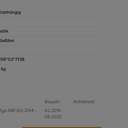
labhängig
atik
ließbar
5R*03*7138
 kg
Baujahr
Antriebsart
 Typ AM1 (02.2014 -
02.2014 -
08.2020