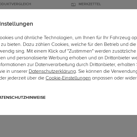
ODUKTVERGLEICH
MERKZETTEL
instellungen
okies und ähnliche Technologien, um Ihnen für Ihr Fahrzeug op
ÄGER
DACHBOXEN
FAHRRADTRÄGER
ZUBEHÖR
EINBAUSE
zu bieten. Dazu zählen Cookies, welche für den Betrieb und di
wendig sing. Mit einem Klick auf "Zustimmen" werden zusätzliche
Hi
ken und personalisierte Werbung erhoben und an Drittanbieter w
ormationen zur Datenverarbeitung durch Drittanbieter, erhalten 
wie in unserer
Datenschutzerklärung
. Sie können die Verwendun
er jederzeit über die
Cookie-Einstellungen
anpassen oder wider
Art.-Nr. aAU344-19
Auto Hak Anhängerkupplu
Typ AM1
ATENSCHUTZHINWEISE
abnehmbares Automatiksystem