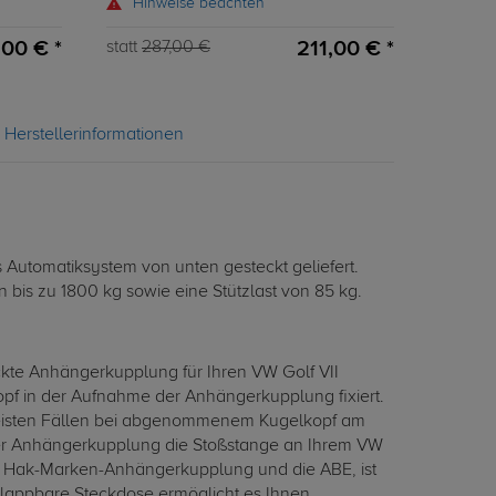
Hinweise beachten
,00 € *
211,00 € *
statt
287,00 €
Herstellerinformationen
utomatiksystem von unten gesteckt geliefert.
 bis zu 1800 kg sowie eine Stützlast von 85 kg.
ckte Anhängerkupplung für Ihren VW Golf VII
pf in der Aufnahme der Anhängerkupplung fixiert.
 meisten Fällen bei abgenommenem Kugelkopf am
eser Anhängerkupplung die Stoßstange an Ihrem VW
to Hak-Marken-Anhängerkupplung und die ABE, ist
klappbare Steckdose ermöglicht es Ihnen