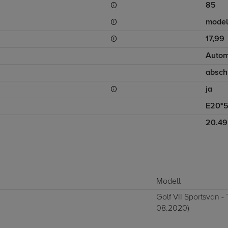
85
model
17,99
Autom
absch
ja
E20*5
20.49
Modell
Golf VII Sportsvan -
08.2020)