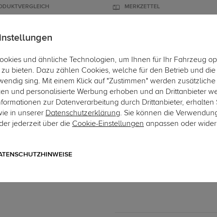
ODUKTVERGLEICH
MERKZETTEL
instellungen
okies und ähnliche Technologien, um Ihnen für Ihr Fahrzeug op
ÄGER
DACHBOXEN
FAHRRADTRÄGER
ZUBEHÖR
EINBAUSER
zu bieten. Dazu zählen Cookies, welche für den Betrieb und di
wendig sing. Mit einem Klick auf "Zustimmen" werden zusätzliche
Hi
ken und personalisierte Werbung erhoben und an Drittanbieter w
ormationen zur Datenverarbeitung durch Drittanbieter, erhalten 
wie in unserer
Datenschutzerklärung
. Sie können die Verwendun
er jederzeit über die
Cookie-Einstellungen
anpassen oder wider
Art.-Nr. 7AU142-44
ECS Electronics Elektrosa
7-poliger fahrzeugspezifischer
ATENSCHUTZHINWEISE