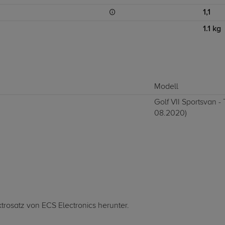
1,1
1.1 kg
Modell
Golf VII Sportsvan -
08.2020)
ktrosatz von ECS Electronics herunter.