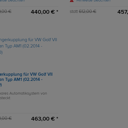
eise beachten
Hinweise beachten
440,00 € *
457
,00 €
statt
612,00 €
rkupplung für VW Golf VII
an Typ AM1 (02.2014 -
)
ares Automatiksystem von
steckt
463,00 € *
0,00 €