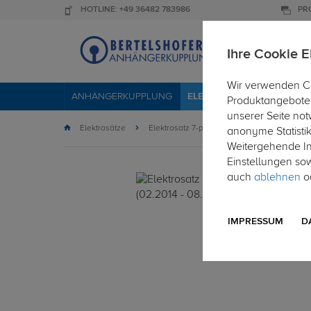
HOTLINE: +49 36482 783986
PR
Ihre Cookie E
Wir verwenden Co
ANHÄNGERKUPPLUNG
ELEKTROSÄTZE
DACHTR
Produktangebote 
unserer Seite not
Elektrosätze
Elektrosatz 7-polig
anonyme Statisti
Weitergehende Inf
Einstellungen so
auch
ablehnen
od
IMPRESSUM
D