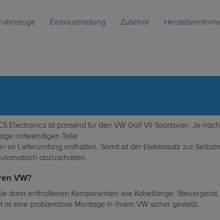
Fahrzeuge
Einbauanleitung
Zubehör
Herstellerinform
ECS Electronics ist passend für den VW Golf VII Sportsvan. Je n
ntage notwendigen Teile
an
im Lieferumfang enthalten. Somit ist der Elektrosatz zur Selbs
automatisch abzuschalten.
hren VW?
lle darin enthaltenen Komponenten wie Kabellänge, Steuergerät, S
ist eine problemlose Montage in Ihrem VW sicher gestellt.