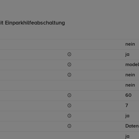
it Einparkhilfeabschaltung
nein
ja
model
nein
nein
60
7
ja
Daten
ja