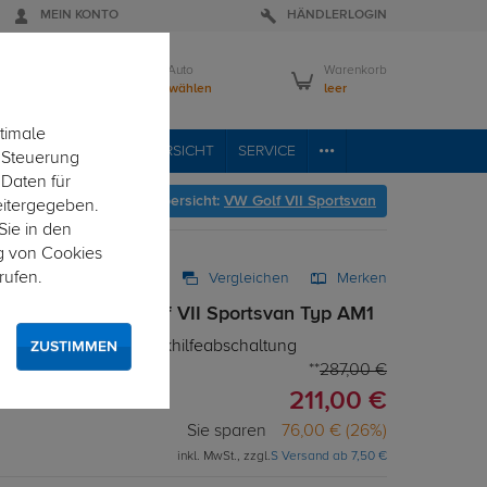
MEIN KONTO
HÄNDLERLOGIN
Mein Auto
Warenkorb
Bitte wählen
leer
timale
VICE
FAHRZEUGÜBERSICHT
SERVICE
e Steuerung
 Daten für
er geht's zur Fahrzeugübersicht:
VW Golf VII Sportsvan
eitergegeben.
Sie in den
g von Cookies
rufen.
Vergleichen
Merken
tz 7-pol. für VW Golf VII Sportsvan Typ AM1
 Elektrosatz mit Einparkhilfeabschaltung
ZUSTIMMEN
287,00 €
211,00 €
Sie sparen
76,00 € (26%)
inkl. MwSt., zzgl.
S Versand ab 7,50 €