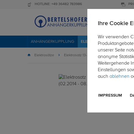
HOTLINE: +49 36482 783986
PR
Ihre Cookie E
Wir verwenden Co
ANHÄNGERKUPPLUNG
ELEKTROSÄTZE
DACHTR
Produktangebote 
unserer Seite not
Elektrosätze
Elektrosatz 13-polig
anonyme Statisti
Weitergehende Inf
Einstellungen so
auch
ablehnen
od
IMPRESSUM
D