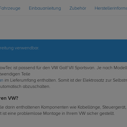
Fahrzeuge
Einbauanleitung
Zubehör
Herstellerinform
reitung verwendbar.
 TowTec ist passend für den VW Golf VII Sportsvan. Je nach Mode
twendigen Teile
an
im Lieferumfang enthalten. Somit ist der Elektrosatz zur Selbs
automatisch abzuschalten.
hren VW?
lle darin enthaltenen Komponenten wie Kabellänge, Steuergerät, S
ist eine problemlose Montage in Ihrem VW sicher gestellt.