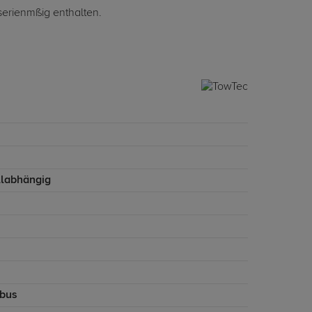
 serienmßig enthalten.
labhängig
bus