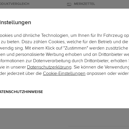
ODUKTVERGLEICH
MERKZETTEL
instellungen
okies und ähnliche Technologien, um Ihnen für Ihr Fahrzeug op
ÄGER
DACHBOXEN
FAHRRADTRÄGER
ZUBEHÖR
EINBAUSER
zu bieten. Dazu zählen Cookies, welche für den Betrieb und di
wendig sing. Mit einem Klick auf "Zustimmen" werden zusätzliche
Hi
ken und personalisierte Werbung erhoben und an Drittanbieter w
ormationen zur Datenverarbeitung durch Drittanbieter, erhalten 
wie in unserer
Datenschutzerklärung
. Sie können die Verwendun
er jederzeit über die
Cookie-Einstellungen
anpassen oder wider
Art.-Nr. 13VW232-7
TowTec Elektrosatz 13-pol
13-poliger fahrzeugspezifische
ATENSCHUTZHINWEISE