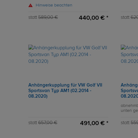
Hinweise beachten
440,00 € *
statt
589,00 €
statt
62
Anhängerkupplung für VW Golf VII
Anhänge
Sportsvan Typ AM1 (02.2014 -
Sportsv
08.2020)
08.2020
abnehmb
unten ge
491,00 € *
statt
657,00 €
statt
559