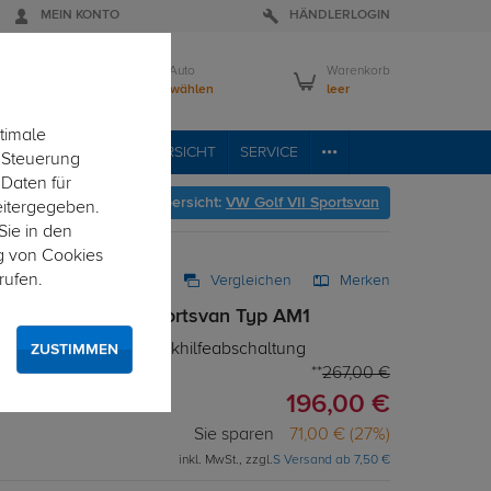
MEIN KONTO
HÄNDLERLOGIN
Mein Auto
Warenkorb
Bitte wählen
leer
timale
VICE
FAHRZEUGÜBERSICHT
SERVICE
e Steuerung
 Daten für
er geht's zur Fahrzeugübersicht:
VW Golf VII Sportsvan
eitergegeben.
Sie in den
g von Cookies
rufen.
Vergleichen
Merken
. für VW Golf VII Sportsvan Typ AM1
r Elektrosatz mit Einparkhilfeabschaltung
ZUSTIMMEN
267,00 €
196,00 €
Sie sparen
71,00 € (27%)
inkl. MwSt., zzgl.
S Versand ab 7,50 €