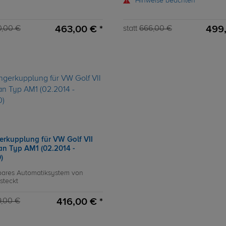
Hinweise beachten
463,00 € *
499,
0,00 €
statt
666,00 €
rkupplung für VW Golf VII
an Typ AM1 (02.2014 -
)
ares Automatiksystem von
steckt
416,00 € *
,00 €