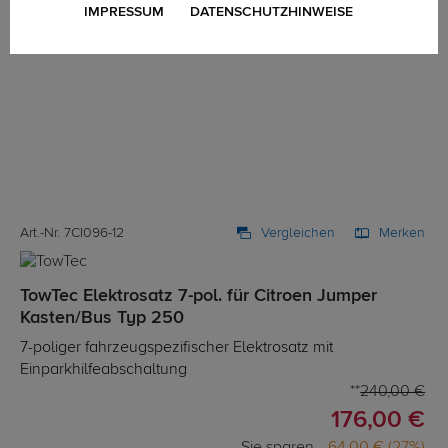
IMPRESSUM
DATENSCHUTZHINWEISE
Art.-Nr. 7CI096-12
Vergleichen
Merken
TowTec Elektrosatz 7-pol. für Citroen Jumper
Kasten/Bus Typ 250
7-poliger fahrzeugspezifischer Elektrosatz mit
Einparkhilfeabschaltung
240,00 €
176,00 €