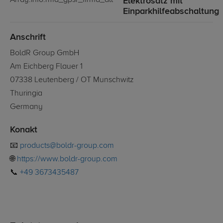
Elektrosatz mit
Einparkhilfeabschaltung
Anschrift
BoldR Group GmbH
Am Eichberg Flauer 1
07338 Leutenberg / OT Munschwitz
Thuringia
Germany
Konakt
📧
products@boldr-group.com
🌐
https://www.boldr-group.com
📞
+49 3673435487