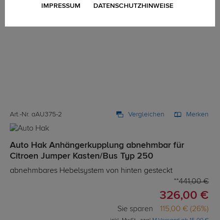
IMPRESSUM
DATENSCHUTZHINWEISE
Art.-Nr. aAU375-2
Vergleichen
Merken
Auto Hak Anhängerkupplung abnehmbar für
Citroen Jumper Kasten/Bus Typ 250
abnehmbares Hebelsystem von hinten gesteckt
441,00 €
326,00 €
Sie sparen
115,00 € (26%)