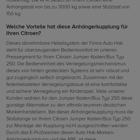
notwendig. Die AHK besitzt an Ihrem Citroen eine
Anhängelast von bis zu 3000 kg sowie eine Stützlast von
150 kg.
Welche Vorteile hat diese Anhängerkupplung für
Ihren Citroen?
Dieses abnehmbare Hebelsystem der Firma Auto Hak
steht für überzeugenden Bedienkomfort im unteren
Preissegment für Ihren Citroen Jumper Kasten/Bus Typ
250. Die Bedieneinheit des Verriegelungsmechanismus
dieses von hinten gesteckten Systems ist sehr robust und
gut zugänglich seitlich angebracht. Zusammen mit der
federbelasteten Verriegelungsklaue ist eine komfortable
und sichere Verriegelung ein Kinderspiel. Viele unserer
Kunden wählen für den Jumper Kasten/Bus Typ 250 diese
günstige Alternative zu den oftmals teureren deutschen
Markenherstellern. Bei dieser Anhängerkupplung muss die
Stoßstange an Ihrem Citroen Jumper Kasten/Bus Typ 250
zur Montage der Kupplung nicht ausgeschnitten werden.
Durch das E-Prüfzeichen dieser Auto Hak-Marken-
Anhängerkupplung und die ABE, ist diese