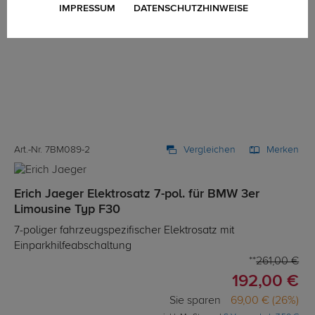
IMPRESSUM
DATENSCHUTZHINWEISE
Art.-Nr. 7BM089-2
Vergleichen
Merken
Erich Jaeger Elektrosatz 7-pol. für BMW 3er
Limousine Typ F30
7-poliger fahrzeugspezifischer Elektrosatz mit
Einparkhilfeabschaltung
261,00 €
192,00 €
Sie sparen
69,00 € (26%)