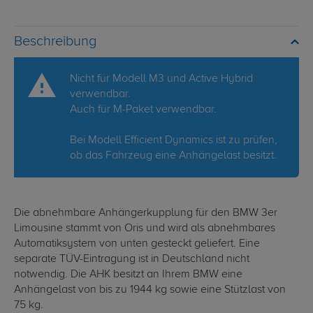
Beschreibung
Nicht für Modell M3 und Active Hybrid
verwendbar.
Auch für M-Paket verwendbar.
Bei Modell Efficient Dynamics ist zu prüfen,
ob das Fahrzeug eine Anhängelast besitzt.
Die abnehmbare Anhängerkupplung für den BMW 3er
Limousine stammt von Oris und wird als abnehmbares
Automatiksystem von unten gesteckt geliefert. Eine
separate TÜV-Eintragung ist in Deutschland nicht
notwendig. Die AHK besitzt an Ihrem BMW eine
Anhängelast von bis zu 1944 kg sowie eine Stützlast von
75 kg.