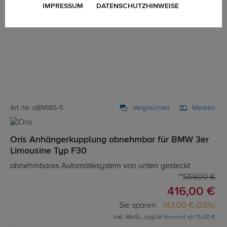
IMPRESSUM
DATENSCHUTZHINWEISE
Art.-Nr. aBM185-11
Vergleichen
Merken
Oris Anhängerkupplung abnehmbar für BMW 3er
Limousine Typ F30
abnehmbares Automatiksystem von unten gesteckt
559,00 €
416,00 €
Sie sparen
143,00 € (26%)
inkl. MwSt., zzgl.
M Versand ab 15,00 €