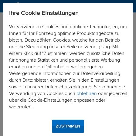
Ihre Cookie Einstellungen
Anhängerkupplung-finden-nach-Hersteller
Fiat
Multipla
Wir verwenden Cookies und ähnliche Technologien, um
MODELÜBERSICHT
Ihnen für Ihr Fahrzeug optimale Produktangebote zu
bieten. Dazu zählen Cookies, welche für den Betrieb
PKW-Kupplungskonfigurator
und die Steuerung unserer Seite notwendig sing. Mit
einem Klick auf "Zustimmen" werden zusätzliche Daten
Die folgende Auflistung schützt Sie und andere in Ihrer
für anonyme Statistiken und personalisierte Werbung
Umgebung und ermöglicht ein unbeschwertes
erhoben und an Drittanbieter weitergegeben.
Urlaubserlebnis.
Weitergehende Informationen zur Datenverarbeitung
durch Drittanbieter, erhalten Sie in den Einstellungen
sowie in unserer
Datenschutzerklärung
. Sie können die
1
2
3
Verwendung von Cookies auch
ablehnen
oder jederzeit
über die
Cookie-Einstellungen
anpassen oder
Hersteller
Modell
Typ
widerrufen.
Anhängerkupplung und Elektrosatz für den
ZUSTIMMEN
Fiat Multipla finden.