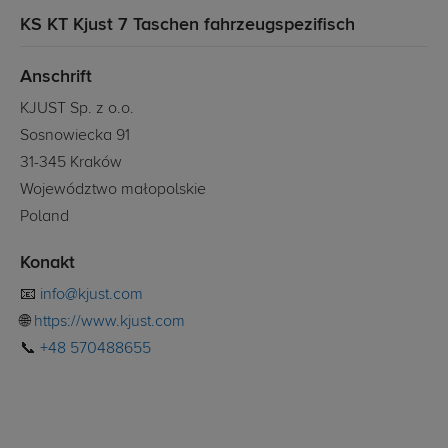
KS KT Kjust 7 Taschen fahrzeugspezifisch
Anschrift
KJUST Sp. z o.o.
Sosnowiecka 91
31-345 Kraków
Województwo małopolskie
Poland
Konakt
📧
info@kjust.com
🌐
https://www.kjust.com
📞
+48 570488655