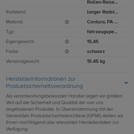
Rollen-Reisetasche, Sporttasche
Radstand
langer Radstand
Material
Cordura, PA (Polyamid), PU (Polyurethan)
Typ
fahrzeugspezifisch
Eigengewicht
15,45
Farbe
schwarz
Versandgewicht
15.45 kg
Herstellerinformationen zur
Produktsicherheitsverordnung
Als verantwortungsbewusster Händler legen wir größten
Vert auf die Sicherheit und Qualität der von uns
angebotenen Produkte. In Übereinstimmung mit der
Generellen Produktsicherheitsrichtlinie (GPSR) stellen wir
Ihnen nachfolgend alle relevanten Herstellerdaten zur
Verfügung: