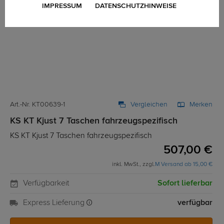
IMPRESSUM
DATENSCHUTZHINWEISE
Art.-Nr. KT00639-1
Vergleichen
Merken
KS KT Kjust 7 Taschen fahrzeugspezifisch
KS KT Kjust 7 Taschen fahrzeugspezifisch
507,00 €
inkl. MwSt., zzgl.
M Versand ab 15,00 €
Verfügbarkeit
Sofort lieferbar
Express Lieferung
verfügbar