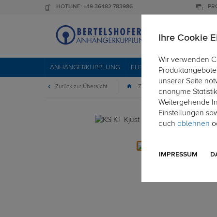
HOTLINE: +49 36482 783986
PR
Ihre Cookie E
Wir verwenden Co
ANHÄNGERKUPPLUNG
ELEKTROSÄTZE
DACHTR
Produktangebote 
unserer Seite not
Zurück zur Übersicht
Zubehör
Sonstiges
anonyme Statisti
Weitergehende Inf
Einstellungen so
auch
ablehnen
od
IMPRESSUM
D