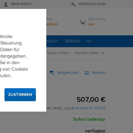
MEIN KONTO
HÄNDLERLOGIN
Mein Auto
Warenkorb
Bitte wählen
leer
timale
VICE
FAHRZEUGÜBERSICHT
SERVICE
e Steuerung
 Daten für
vorheriger Artikel
nächster Artikel
eitergegeben.
Sie in den
g von Cookies
Vergleichen
Merken
rufen.
rzeugspezifisch
gspezifisch
ZUSTIMMEN
507,00 €
inkl. MwSt., zzgl.
M Versand ab 15,00 €
Sofort lieferbar
verfügbar