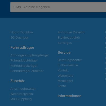
Hapro Dachbox
Anhänger Zubehör
G3 Dachbox
Elektrozubehör
Sonstiges
Fahrradträger
Service
Anhängerkupplungsträger
Beratungscenter
Fahrraddachträger
Einbauservice
Fahrradheckträger
Kontakt
Fahrradträger Zubehör
Warenkorb
Zubehör
Merkzettel
Konto
Anschraubplatten
Wechselsystem
Informationen
Maulkupplung