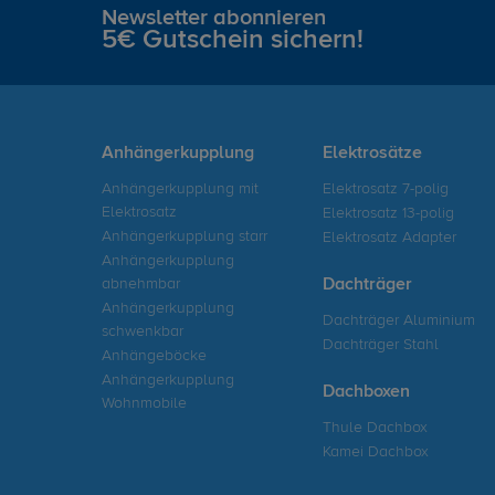
Newsletter abonnieren
5€ Gutschein sichern!
Anhängerkupplung
Elektrosätze
Anhängerkupplung mit
Elektrosatz 7-polig
Elektrosatz
Elektrosatz 13-polig
Anhängerkupplung starr
Elektrosatz Adapter
Anhängerkupplung
abnehmbar
Dachträger
Anhängerkupplung
Dachträger Aluminium
schwenkbar
Dachträger Stahl
Anhängeböcke
Anhängerkupplung
Dachboxen
Wohnmobile
Thule Dachbox
Kamei Dachbox