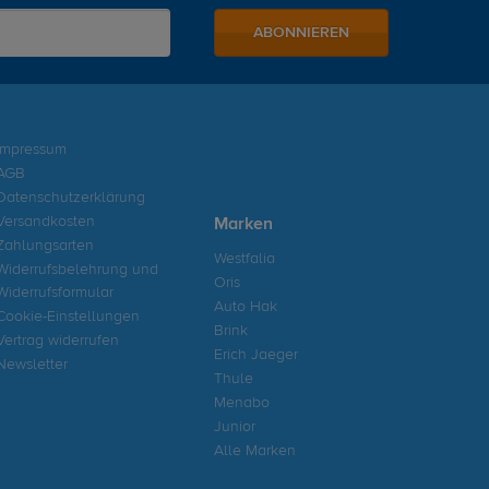
ABONNIEREN
Impressum
AGB
Datenschutzerklärung
Versandkosten
Marken
Zahlungsarten
Westfalia
Widerrufsbelehrung und
Oris
Widerrufsformular
Auto Hak
Cookie-Einstellungen
Brink
Vertrag widerrufen
Erich Jaeger
Newsletter
Thule
Menabo
Junior
Alle Marken