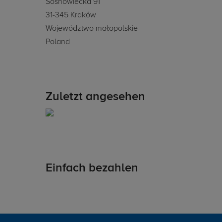
Sosnowiecka 91
31-345 Kraków
Województwo małopolskie
Poland
Zuletzt angesehen
Einfach bezahlen