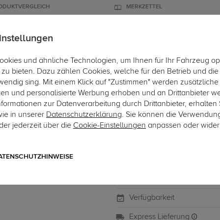
ODUKTVERGLEICH
MERKZETTEL
instellungen
okies und ähnliche Technologien, um Ihnen für Ihr Fahrzeug op
ÄGER
DACHBOXEN
FAHRRADTRÄGER
ZUBEHÖR
EINBAUSER
zu bieten. Dazu zählen Cookies, welche für den Betrieb und di
wendig sing. Mit einem Klick auf "Zustimmen" werden zusätzliche
ken und personalisierte Werbung erhoben und an Drittanbieter w
ormationen zur Datenverarbeitung durch Drittanbieter, erhalten 
wie in unserer
Datenschutzerklärung
. Sie können die Verwendun
Art.-Nr. KT01039-1
er jederzeit über die
Cookie-Einstellungen
anpassen oder wider
KS KT Kjust 7 Taschen fah
KS KT Kjust 7 Taschen fahrzeu
ATENSCHUTZHINWEISE
Verfügbarkeit
Express Lieferung