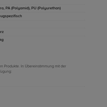
ra, PA (Polyamid), PU (Polyurethan)
eugspezifisch
rz
 kg
en Produkte. In Übereinstimmung mit der
rfügung: