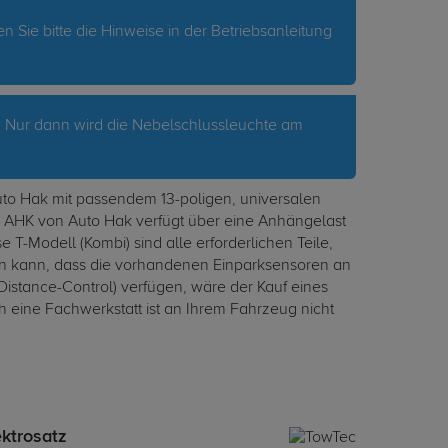
ie bitte die Hinweise in der Betriebsanleitung
. Nur dann wird die Nebelschlussleuchte am
to Hak mit passendem 13-poligen, universalen
e AHK von Auto Hak verfügt über eine Anhängelast
 T-Modell (Kombi) sind alle erforderlichen Teile,
men kann, dass die vorhandenen Einparksensoren an
istance-Control) verfügen, wäre der Kauf eines
eine Fachwerkstatt ist an Ihrem Fahrzeug nicht
ektrosatz