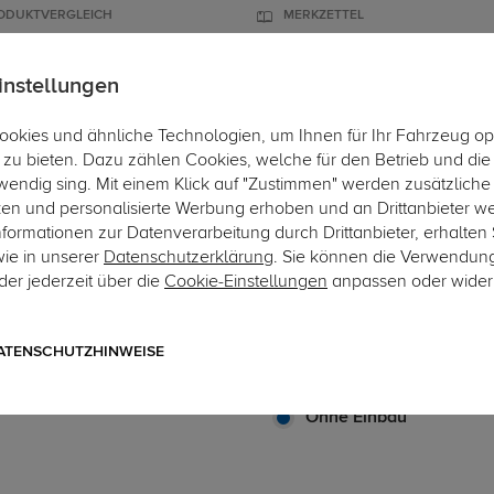
ODUKTVERGLEICH
MERKZETTEL
instellungen
okies und ähnliche Technologien, um Ihnen für Ihr Fahrzeug op
ÄGER
DACHBOXEN
FAHRRADTRÄGER
ZUBEHÖR
EINBAUSE
zu bieten. Dazu zählen Cookies, welche für den Betrieb und di
wendig sing. Mit einem Klick auf "Zustimmen" werden zusätzliche
Hier geht's zur 
ken und personalisierte Werbung erhoben und an Drittanbieter w
ormationen zur Datenverarbeitung durch Drittanbieter, erhalten 
wie in unserer
Datenschutzerklärung
. Sie können die Verwendun
er jederzeit über die
Cookie-Einstellungen
anpassen oder wider
Art.-Nr. SET-sME241-2531510
Auto Hak Anhängerkupplung
Adapter für Mercedes C-Kl
ATENSCHUTZHINWEISE
starres, geschraubtes System m
Ohne Einbau