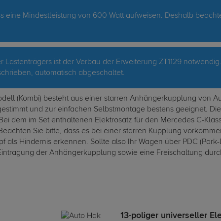
ine Mindestleistung von 600 Watt aufweisen. Deshalb beachten S
 Lastenträgers ist der Verbau der Erweiterung ZT1129 notwendig
hrieben, automatisch abgeschaltet.
dell (Kombi) besteht aus einer starren Anhängerkupplung von Au
bgestimmt und zur einfachen Selbstmontage bestens geeignet. Di
 Bei dem im Set enthaltenen Elektrosatz für den Mercedes C-Klasse
 Beachten Sie bitte, dass es bei einer starren Kupplung vorkom
 als Hindernis erkennen. Sollte also Ihr Wagen über PDC (Park-D
tragung der Anhängerkupplung sowie eine Freischaltung durch 
13-poliger universeller El