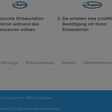
nschte Einbaustation
Sie erhalten eine schriftl
Termin während des
Bestätigung mit Ihrem
prozesses wählen
Einbautermin
Fahrzeuge
Einbauanleitung
Zubehör
Herstellerinform
Fahrzeuge mit AMG-Optipaket
oder Full-Hybridantrieb verwendbar.