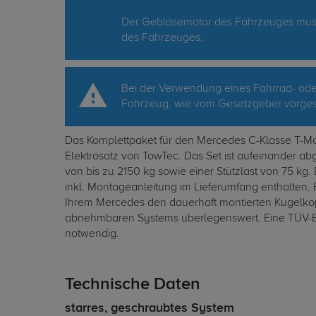
Der Gebläsemotor des Fahrzeuges muss e
des Fahrzeuges.
Bei der Verwendung eines Fahrrad- oder
Fahrzeug, wie vom Gesetzgeber vorgesc
Das Komplettpaket für den Mercedes C-Klasse T-Mo
Elektrosatz von TowTec. Das Set ist aufeinander a
von bis zu 2150 kg sowie einer Stützlast von 75 kg.
inkl. Montageanleitung im Lieferumfang enthalten.
Ihrem Mercedes den dauerhaft montierten Kugelkopf
abnehmbaren Systems überlegenswert. Eine TÜV-Ein
notwendig.
Technische Daten
starres, geschraubtes System