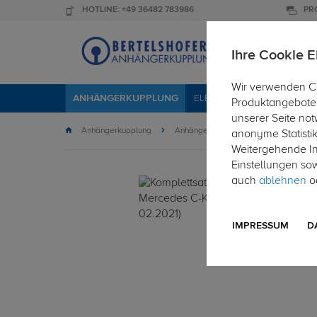
HOTLINE: +49 36482 783986
PR
Ihre Cookie E
Wir verwenden Co
ANHÄNGERKUPPLUNG
ELEKTROSÄTZE
DACHTR
Produktangebote 
unserer Seite not
Anhängerkupplung
Anhängerkupplung mit Elektrosatz
anonyme Statisti
Weitergehende Inf
Einstellungen so
auch
ablehnen
od
IMPRESSUM
D