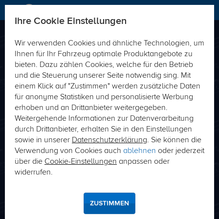
Ihre Cookie Einstellungen
Wir verwenden Cookies und ähnliche Technologien, um
Direkt passende Produkte zu Ihrem Fahrzeug-
Ihnen für Ihr Fahrzeug optimale Produktangebote zu
Typ finden
bieten. Dazu zählen Cookies, welche für den Betrieb
und die Steuerung unserer Seite notwendig sing. Mit
Fahrzeug-Typ
Schlüsselnummer (HSN/TSN)
einem Klick auf "Zustimmen" werden zusätzliche Daten
für anonyme Statistiken und personalisierte Werbung
erhoben und an Drittanbieter weitergegeben.
Weitergehende Informationen zur Datenverarbeitung
durch Drittanbieter, erhalten Sie in den Einstellungen
sowie in unserer
Datenschutzerklärung
. Sie können die
Verwendung von Cookies auch
ablehnen
oder jederzeit
über die
Cookie-Einstellungen
anpassen oder
SUCHE
widerrufen.
Wo finde ich meine Hersteller- bzw. Typschlüsselnummer?
ZUSTIMMEN