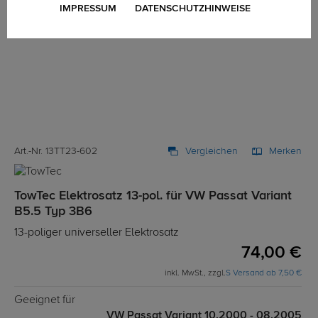
IMPRESSUM
DATENSCHUTZHINWEISE
Art.-Nr. 13TT23-602
Vergleichen
Merken
TowTec Elektrosatz 13-pol. für VW Passat Variant
B5.5 Typ 3B6
13-poliger universeller Elektrosatz
74,00 €
inkl. MwSt., zzgl.
S Versand ab 7,50 €
Geeignet für
VW Passat Variant 10.2000 - 08.2005