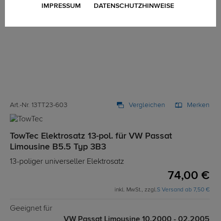
IMPRESSUM
DATENSCHUTZHINWEISE
Art.-Nr. 13TT23-603
Vergleichen
Merken
TowTec Elektrosatz 13-pol. für VW Passat
Limousine B5.5 Typ 3B3
13-poliger universeller Elektrosatz
74,00 €
inkl. MwSt., zzgl.
S Versand ab 7,50 €
Geeignet für
VW Passat Limousine 10.2000 - 02.2005