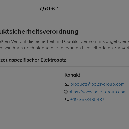
7,50 € *
duktsicherheitsverordnung
ßten Vert auf die Sicherheit und Qualität der von uns angeboten
len wir Ihnen nachfolgend alle relevanten Herstellerdaten zur Ve
rzeugspezifischer Elektrosatz
Konakt
📧
products@boldr-group.com
🌐
https://www.boldr-group.com
📞
+49 3673435487