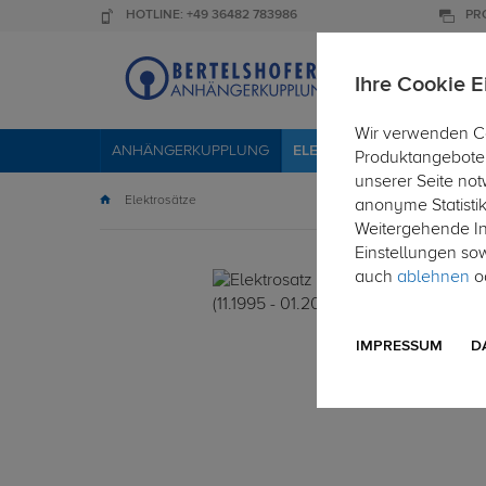
HOTLINE: +49 36482 783986
PR
Ihre Cookie E
Wir verwenden Co
ANHÄNGERKUPPLUNG
ELEKTROSÄTZE
DACHTR
Produktangebote 
unserer Seite not
Elektrosätze
anonyme Statisti
Weitergehende Inf
Einstellungen so
auch
ablehnen
od
IMPRESSUM
D