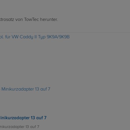
ktrosatz von TowTec herunter.
pol. für VW Caddy II Typ 9K9A/9K9B
inikurzadapter 13 auf 7
nikurzadapter 13 auf 7