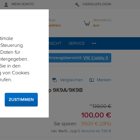
MEIN KONTO
HÄNDLERLOGIN
Mein Auto
Warenkorb
Bitte wählen
leer
timale
VICE
FAHRZEUGÜBERSICHT
SERVICE
e Steuerung
 Daten für
Hier geht's zur Fahrzeugübersicht:
VW Caddy II
eitergegeben.
Sie in den
g von Cookies
rufen.
Vergleichen
Merken
l. für VW Caddy II Typ 9K9A/9K9B
r Elektrosatz
ZUSTIMMEN
139,00 €
100,00 €
Sie sparen
39,00 € (28%)
inkl. MwSt., zzgl.
S Versand ab 7,50 €