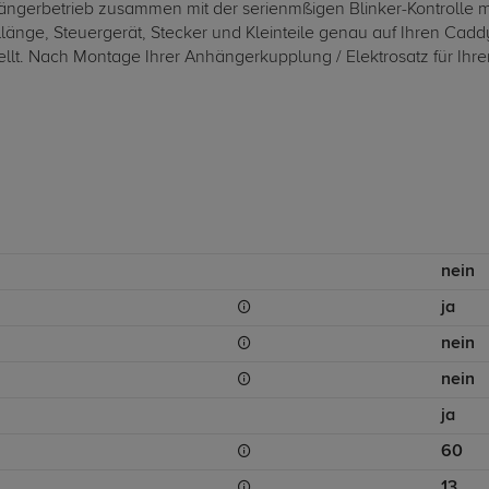
ängerbetrieb zusammen mit der serienmßigen Blinker-Kontrolle mi
änge, Steuergerät, Stecker und Kleinteile genau auf Ihren Caddy
llt. Nach Montage Ihrer Anhängerkupplung / Elektrosatz für Ihr
nein
ja
nein
nein
ja
60
13