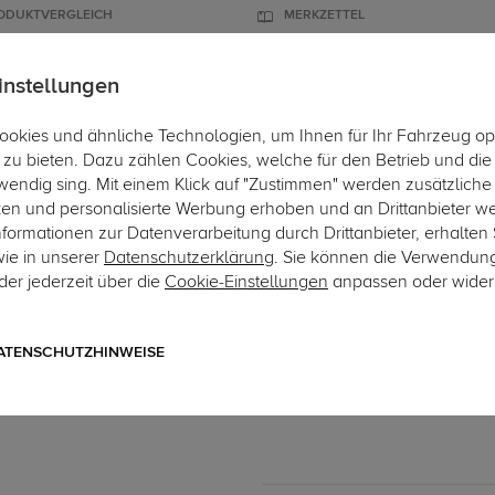
ODUKTVERGLEICH
MERKZETTEL
instellungen
okies und ähnliche Technologien, um Ihnen für Ihr Fahrzeug op
ÄGER
DACHBOXEN
FAHRRADTRÄGER
ZUBEHÖR
EINBAUSER
zu bieten. Dazu zählen Cookies, welche für den Betrieb und di
wendig sing. Mit einem Klick auf "Zustimmen" werden zusätzliche
ken und personalisierte Werbung erhoben und an Drittanbieter w
ormationen zur Datenverarbeitung durch Drittanbieter, erhalten 
wie in unserer
Datenschutzerklärung
. Sie können die Verwendun
er jederzeit über die
Cookie-Einstellungen
anpassen oder wider
Art.-Nr. 13SE044-2
TowTec Elektrosatz 13-po
13-poliger fahrzeugspezifische
ATENSCHUTZHINWEISE