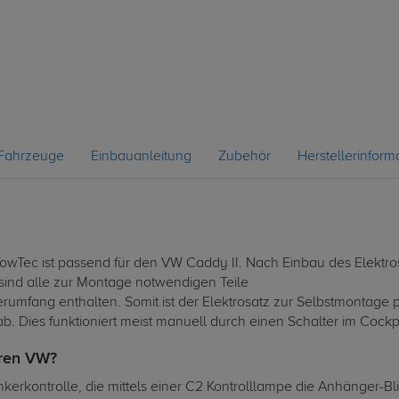
Fahrzeuge
Einbauanleitung
Zubehör
Herstellerinform
 TowTec ist passend für den VW Caddy II. Nach Einbau des Elektr
sind alle zur Montage notwendigen Teile
erumfang enthalten. Somit ist der Elektrosatz zur Selbstmontage p
b. Dies funktioniert meist manuell durch einen Schalter im Cockpi
hren VW?
linkerkontrolle, die mittels einer C2 Kontrolllampe die Anhänger-B