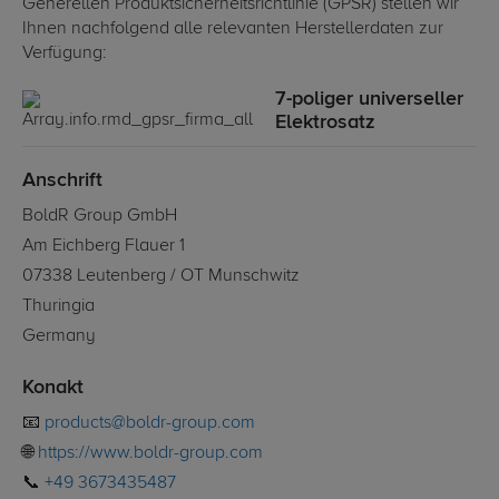
Generellen Produktsicherheitsrichtlinie (GPSR) stellen wir
Ihnen nachfolgend alle relevanten Herstellerdaten zur
Verfügung:
7-poliger universeller
Elektrosatz
Anschrift
BoldR Group GmbH
Am Eichberg Flauer 1
07338 Leutenberg / OT Munschwitz
Thuringia
Germany
Konakt
📧
products@boldr-group.com
🌐
https://www.boldr-group.com
📞
+49 3673435487