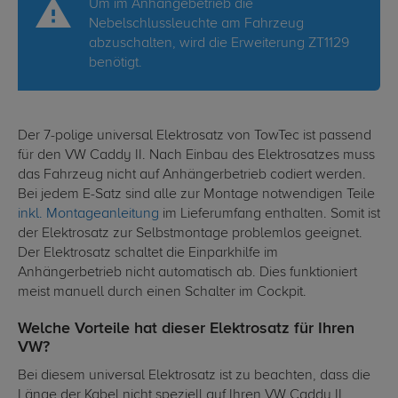
Um im Anhängebetrieb die
Nebelschlussleuchte am Fahrzeug
abzuschalten, wird die Erweiterung ZT1129
benötigt.
Der 7-polige universal Elektrosatz von TowTec ist passend
für den VW Caddy II. Nach Einbau des Elektrosatzes muss
das Fahrzeug nicht auf Anhängerbetrieb codiert werden.
Bei jedem E-Satz sind alle zur Montage notwendigen Teile
inkl. Montageanleitung
im Lieferumfang enthalten. Somit ist
der Elektrosatz zur Selbstmontage problemlos geeignet.
Der Elektrosatz schaltet die Einparkhilfe im
Anhängerbetrieb nicht automatisch ab. Dies funktioniert
meist manuell durch einen Schalter im Cockpit.
Welche Vorteile hat dieser Elektrosatz für Ihren
VW?
Bei diesem universal Elektrosatz ist zu beachten, dass die
Länge der Kabel nicht speziell auf Ihren VW Caddy II