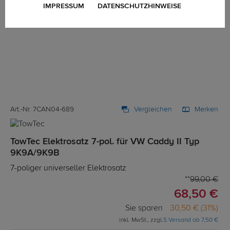
IMPRESSUM
DATENSCHUTZHINWEISE
Art.-Nr. 7CAN04-689
Vergleichen
Merken
TowTec Elektrosatz 7-pol. für VW Caddy II Typ
9K9A/9K9B
7-poliger universeller Elektrosatz
99,00 €
68,50 €
Sie sparen
30,50 € (31%)
inkl. MwSt., zzgl.
S Versand ab 7,50 €