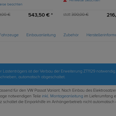
Hinweise beachten
eise beachten
543,50 € *
216
,00 €
statt
300,00 €
Fahrzeuge
Einbauanleitung
Zubehör
Herstellerinform
 Lastenträgers ist der Verbau der Erweiterung ZT1129 notwendig
hrieben, automatisch abgeschaltet.
 passend für den VW Passat Variant. Nach Einbau des Elektrosat
ntage notwendigen Teile
inkl. Montageanleitung
im Lieferumfang en
 schaltet die Einparkhilfe im Anhängerbetrieb nicht automatisch 