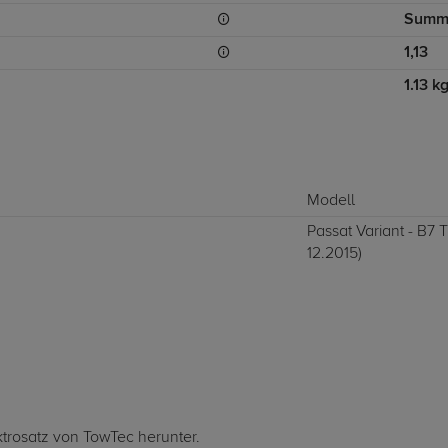
Summ
1,13
1.13 k
Modell
Passat Variant - B7 
12.2015)
ktrosatz von TowTec herunter.