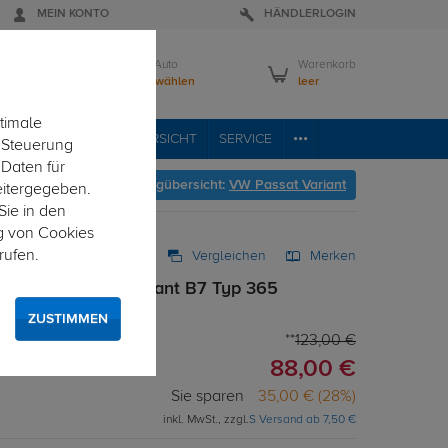
MEIN KONTO
HÄNDLERLOGIN
Mein Auto
Warenkorb
Bitte wählen
leer
timale
VICE
FAHRZEUGÜBERSICHT
SERVICE
e Steuerung
 Daten für
Hier geht's zur Fahrzeugübersicht:
VW Passat Variant
eitergegeben.
Sie in den
g von Cookies
rufen.
Vergleichen
Merken
. für VW Passat Variant B7 Typ 365
satz
ZUSTIMMEN
123,00 €
88,00 €
Sie sparen
35,00 € (28%)
inkl. MwSt., zzgl.
S Versand ab 7,50 €