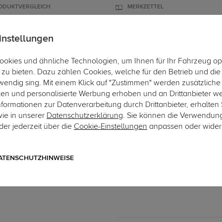
ODUKTVERGLEICH
MERKZETTEL
instellungen
okies und ähnliche Technologien, um Ihnen für Ihr Fahrzeug op
ÄGER
DACHBOXEN
FAHRRADTRÄGER
ZUBEHÖR
EINBAUSER
zu bieten. Dazu zählen Cookies, welche für den Betrieb und di
wendig sing. Mit einem Klick auf "Zustimmen" werden zusätzliche
ken und personalisierte Werbung erhoben und an Drittanbieter w
ormationen zur Datenverarbeitung durch Drittanbieter, erhalten 
wie in unserer
Datenschutzerklärung
. Sie können die Verwendun
er jederzeit über die
Cookie-Einstellungen
anpassen oder wider
Art.-Nr. 13CAN04-1451
TowTec Elektrosatz 13-pol
13-poliger universeller Elektro
ATENSCHUTZHINWEISE