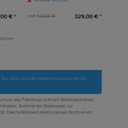
Hinweise beachten
,00 € *
329,00 € *
statt
425,00 €
ationen
. Nur dann wird die Nebelschlussleuchte am
zes muss das Fahrzeug nicht auf Anhängerbetrieb
thalten. Somit ist der Elektrosatz zur
ab. Dies funktioniert meist manuell durch einen