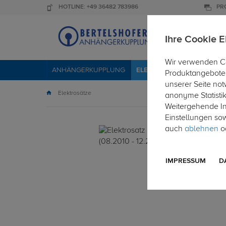
HOTLINE: +49 36482 783986
PR
Ihre Cookie E
Wir verwenden Co
ANHÄNGERKUPPLUNG
ELEKTROSÄTZE
DACHTR
Produktangebote 
unserer Seite not
Elektrosätze
anonyme Statisti
Weitergehende Inf
Einstellungen so
auch
ablehnen
od
IMPRESSUM
D