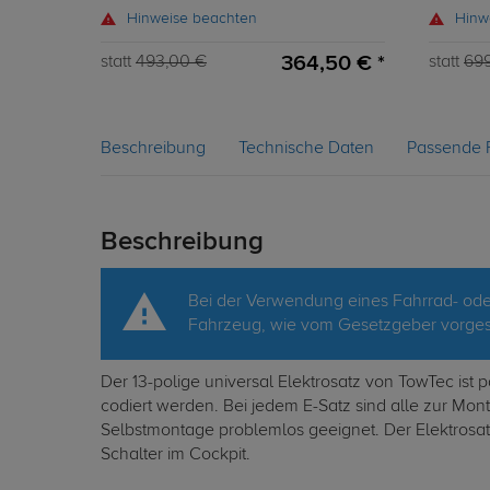
Hinweise beachten
Hinw
364,50 € *
statt
493,00 €
statt
699
Beschreibung
Technische Daten
Passende 
Beschreibung
Bei der Verwendung eines Fahrrad- oder
Fahrzeug, wie vom Gesetzgeber vorgesc
Der 13-polige universal Elektrosatz von TowTec ist
codiert werden. Bei jedem E-Satz sind alle zur Mo
Selbstmontage problemlos geeignet. Der Elektrosatz
Schalter im Cockpit.