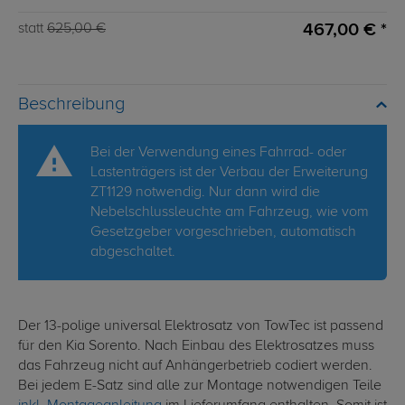
467,00 € *
statt
625,00 €
Beschreibung
Bei der Verwendung eines Fahrrad- oder
Lastenträgers ist der Verbau der Erweiterung
ZT1129 notwendig. Nur dann wird die
Nebelschlussleuchte am Fahrzeug, wie vom
Gesetzgeber vorgeschrieben, automatisch
abgeschaltet.
Der 13-polige universal Elektrosatz von TowTec ist passend
für den Kia Sorento. Nach Einbau des Elektrosatzes muss
das Fahrzeug nicht auf Anhängerbetrieb codiert werden.
Bei jedem E-Satz sind alle zur Montage notwendigen Teile