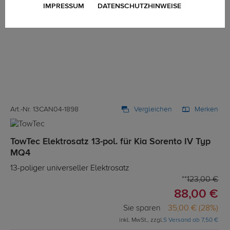
IMPRESSUM
DATENSCHUTZHINWEISE
Art.-Nr. 13CAN04-1898
Vergleichen
Merken
TowTec Elektrosatz 13-pol. für Kia Sorento IV Typ
MQ4
13-poliger universeller Elektrosatz
123,00 €
88,00 €
Sie sparen
35,00 € (28%)
inkl. MwSt., zzgl.
S Versand ab 7,50 €