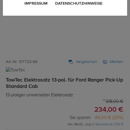
IMPRESSUM
DATENSCHUTZHINWEISE
Art.-Nr. 13TT20-88
Vergleichen
Merken
TowTec Elektrosatz 13-pol. für Ford Ranger Pick-Up
Standard Cab
13-poliger universeller Elektrosatz
318,00 €
234,00 €
Sie sparen
84,00 € (26%)
inkl. MwSt., zzgl.
S Versand ab 7,50 €