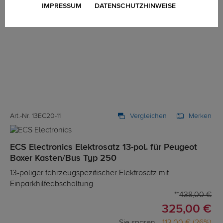
IMPRESSUM
DATENSCHUTZHINWEISE
Art.-Nr. 13EC20-11
Vergleichen
Merken
ECS Electronics Elektrosatz 13-pol. für Peugeot
Boxer Kasten/Bus Typ 250
13-poliger fahrzeugspezifischer Elektrosatz mit
Einparkhilfeabschaltung
438,00 €
325,00 €