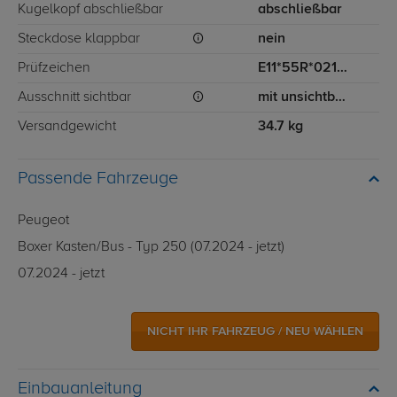
Kugelkopf abschließbar
abschließbar
Steckdose klappbar
nein
Prüfzeichen
E11*55R*0213039
Ausschnitt sichtbar
mit unsichtbarem Ausschnitt für Stoßstange
Versandgewicht
34.7 kg
Passende Fahrzeuge
Peugeot
Boxer Kasten/Bus - Typ 250 (07.2024 - jetzt)
07.2024 - jetzt
NICHT IHR FAHRZEUG / NEU WÄHLEN
Einbauanleitung