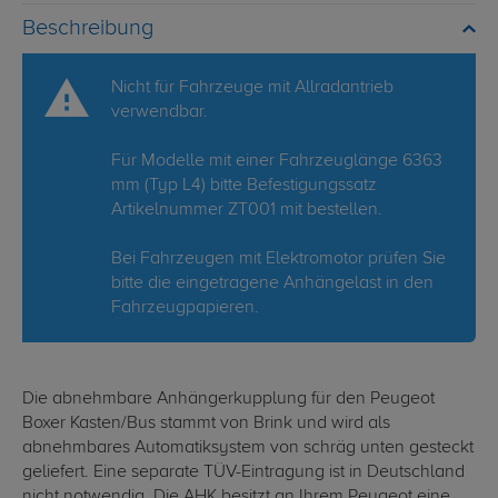
Beschreibung
Nicht für Fahrzeuge mit Allradantrieb
verwendbar.
Für Modelle mit einer Fahrzeuglänge 6363
mm (Typ L4) bitte Befestigungssatz
Artikelnummer ZT001 mit bestellen.
Bei Fahrzeugen mit Elektromotor prüfen Sie
bitte die eingetragene Anhängelast in den
Fahrzeugpapieren.
Die abnehmbare Anhängerkupplung für den Peugeot
Boxer Kasten/Bus stammt von Brink und wird als
abnehmbares Automatiksystem von schräg unten gesteckt
geliefert. Eine separate TÜV-Eintragung ist in Deutschland
nicht notwendig. Die AHK besitzt an Ihrem Peugeot eine