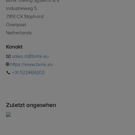
Brink Towing Systems B.V.
Industrieweg 5
7951 CX Staphorst
Overijssel
Netherlands
Konakt
📧
sales.nl@brink.eu
🌐
https://www.brink.eu
📞
+31 522469202
Zuletzt angesehen