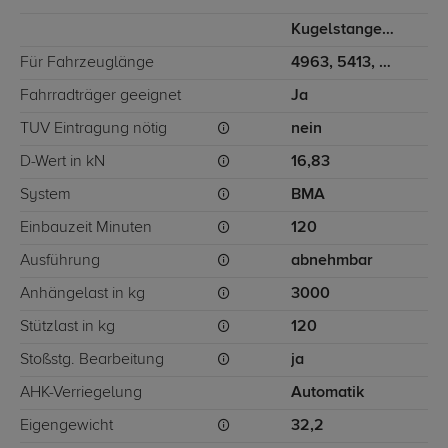
Kugelstange von schräg unten gesteckt
Für Fahrzeuglänge
4963, 5413, 5998, 6363
Fahrradträger geeignet
Ja
TÜV Eintragung nötig
nein
D-Wert in kN
16,83
System
BMA
Einbauzeit Minuten
120
Ausführung
abnehmbar
Anhängelast in kg
3000
Stützlast in kg
120
Stoßstg. Bearbeitung
ja
AHK-Verriegelung
Automatik
Eigengewicht
32,2