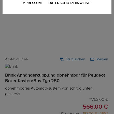
IMPRESSUM
DATENSCHUTZHINWEISE
Art.-Nr. aBR9-17
Vergleichen
Merken
Brink Anhängerkupplung abnehmbar für Peugeot
Boxer Kasten/Bus Typ 250
abnehmbares Automatiksystem von schräg unten
gesteckt
753,00 €
566,00 €