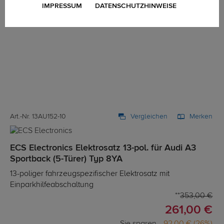
IMPRESSUM
DATENSCHUTZHINWEISE
Art.-Nr. 13AU152-10
Vergleichen
Merken
ECS Electronics Elektrosatz 13-pol. für Audi A3
Sportback (5-Türer) Typ 8YA
13-poliger fahrzeugspezifischer Elektrosatz mit
Einparkhilfeabschaltung
353,00 €
261,00 €