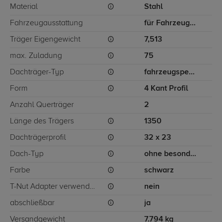
Material
Stahl
Fahrzeugausstattung
für Fahrzeuge ohne besondere Dachträgerbefestigung
Träger Eigengewicht
7,513
max. Zuladung
75
Dachträger-Typ
fahrzeugspezifisch
Form
4 Kant Profil
Anzahl Querträger
2
Länge des Trägers
1350
Dachträgerprofil
32 x 23
Dach-Typ
ohne besondere Dachträgerbefestigung
Farbe
schwarz
T-Nut Adapter verwendbar
nein
abschließbar
ja
Versandgewicht
7.794 kg