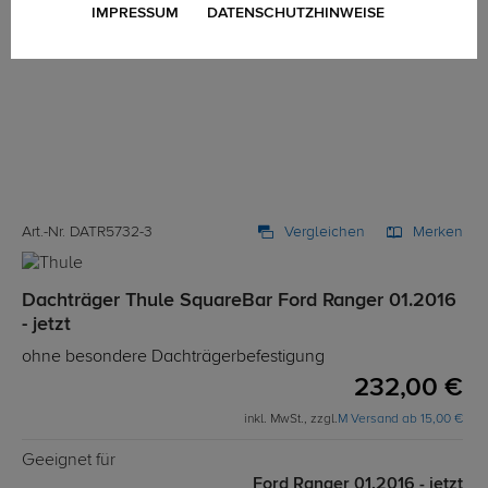
IMPRESSUM
DATENSCHUTZHINWEISE
Art.-Nr. DATR5732-3
Vergleichen
Merken
Dachträger Thule SquareBar Ford Ranger 01.2016
- jetzt
ohne besondere Dachträgerbefestigung
232,00 €
inkl. MwSt., zzgl.
M Versand ab 15,00 €
Geeignet für
Ford Ranger 01.2016 - jetzt