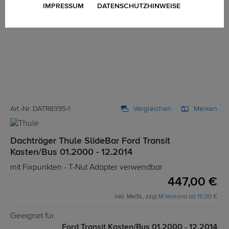
IMPRESSUM
DATENSCHUTZHINWEISE
Art.-Nr. DATR8395-1
Vergleichen
Merken
Dachträger Thule SlideBar Ford Transit
Kasten/Bus 01.2000 - 12.2014
mit Fixpunkten - T-Nut Adapter verwendbar
447,00 €
inkl. MwSt., zzgl.
M Versand ab 15,00 €
Geeignet für
Ford Transit Kasten/Bus 01.2000 - 12.2014