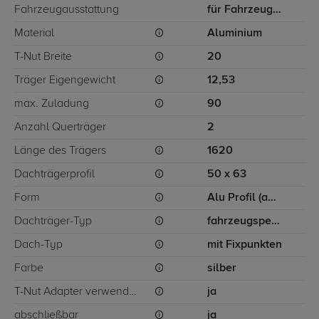
Fahrzeugausstattung
für Fahrzeuge mit Fixpunkten
Material
Aluminium
T-Nut Breite
20
Träger Eigengewicht
12,53
max. Zuladung
90
Anzahl Querträger
2
Länge des Trägers
1620
Dachträgerprofil
50 x 63
Form
Alu Profil (ausziehbar)
Dachträger-Typ
fahrzeugspezifisch
Dach-Typ
mit Fixpunkten
Farbe
silber
T-Nut Adapter verwendbar
ja
abschließbar
ja