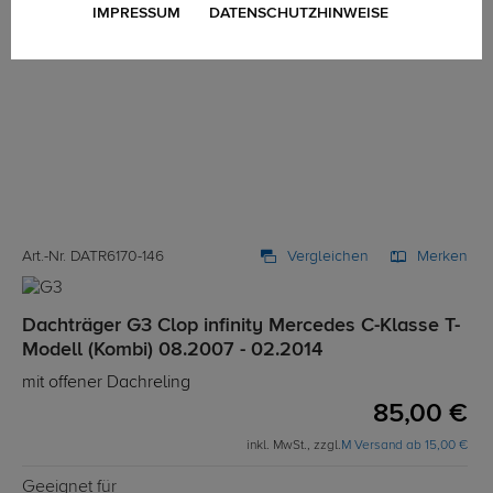
IMPRESSUM
DATENSCHUTZHINWEISE
Art.-Nr. DATR6170-146
Vergleichen
Merken
Dachträger G3 Clop infinity Mercedes C-Klasse T-
Modell (Kombi) 08.2007 - 02.2014
mit offener Dachreling
85,00 €
inkl. MwSt., zzgl.
M Versand ab 15,00 €
Geeignet für