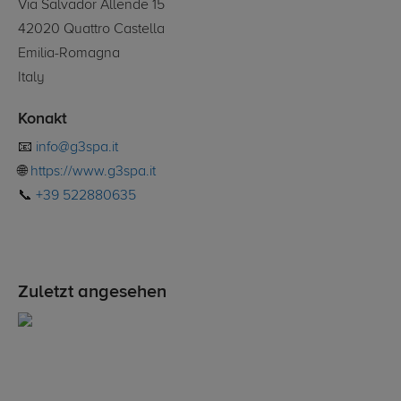
Via Salvador Allende 15
42020 Quattro Castella
Emilia-Romagna
Italy
Konakt
📧
info@g3spa.it
🌐
https://www.g3spa.it
📞
+39 522880635
Zuletzt angesehen