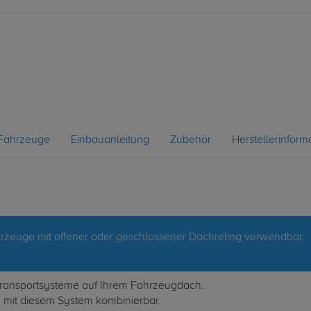
Fahrzeuge
Einbauanleitung
Zubehör
Herstellerinform
 Fahrzeuge mit offener oder geschlossener Dachreling verwendbar.
le Transportsysteme auf Ihrem Fahrzeugdach.
d mit diesem System kombinierbar.