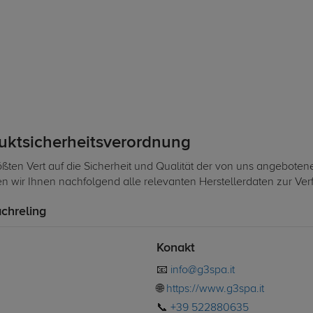
duktsicherheitsverordnung
ßten Vert auf die Sicherheit und Qualität der von uns angeboten
len wir Ihnen nachfolgend alle relevanten Herstellerdaten zur Ve
achreling
Konakt
📧
info@g3spa.it
🌐
https://www.g3spa.it
📞
+39 522880635