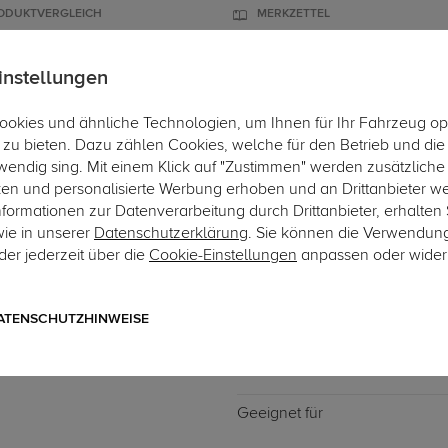
ODUKTVERGLEICH
MERKZETTEL
instellungen
okies und ähnliche Technologien, um Ihnen für Ihr Fahrzeug op
ÄGER
DACHBOXEN
FAHRRADTRÄGER
ZUBEHÖR
EINBAUSE
zu bieten. Dazu zählen Cookies, welche für den Betrieb und di
wendig sing. Mit einem Klick auf "Zustimmen" werden zusätzliche
ken und personalisierte Werbung erhoben und an Drittanbieter w
ormationen zur Datenverarbeitung durch Drittanbieter, erhalten 
wie in unserer
Datenschutzerklärung
. Sie können die Verwendun
er jederzeit über die
Cookie-Einstellungen
anpassen oder wider
Art.-Nr. DATR6170-139
Dachträger G3 Clop infini
mit offener Dachreling
ATENSCHUTZHINWEISE
Geeignet für