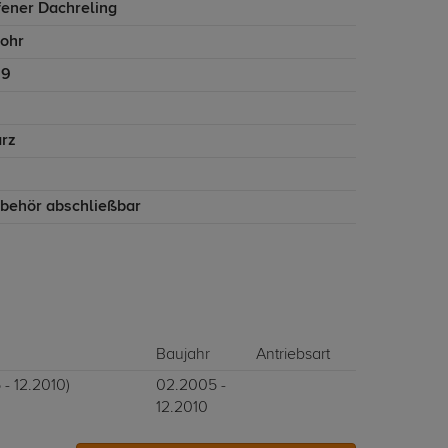
fener Dachreling
rohr
29
rz
ubehör abschließbar
Baujahr
Antriebsart
- 12.2010)
02.2005 -
12.2010