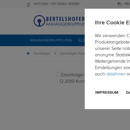
HOTLINE: +49 36482 783986
PR
Ihre Cookie E
Wir verwenden Co
ANHÄNGERKUPPLUNG
ELEKTROSÄTZE
DACHTR
Produktangebote 
unserer Seite not
Dachträger
Dachträger Aluminium
anonyme Statisti
Weitergehende Inf
Einstellungen so
auch
ablehnen
od
IMPRESSUM
D