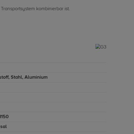
 Transportsystem kombinierbar ist.
toff, Stahl, Aluminium
1150
rsal