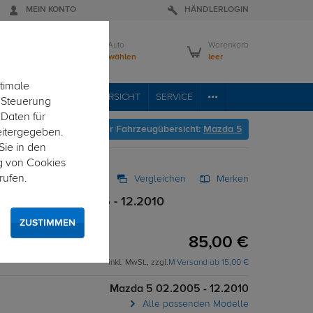
MEIN KONTO
HÄNDLERLOGIN
Mein Auto
Warenkorb
Bitte wählen
leer
timale
RVICE
FAHRZEUGÜBERSICHT
SERVICE
e Steuerung
 Daten für
Hier geht's zur Fahrzeugübersicht:
Mazda 5
eitergegeben.
Sie in den
g von Cookies
rufen.
Vergleichen
Merken
ty Mazda 5 02.2005 - 12.2010
ZUSTIMMEN
85,00 €
inkl. MwSt., zzgl.
M Versand ab 15,00 €
Mazda 5 02.2005 - 12.2010
Alle passenden Modelle