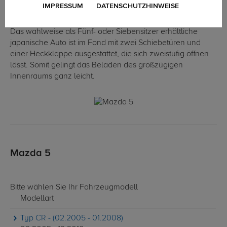
IMPRESSUM
DATENSCHUTZHINWEISE
Kompaktvan, der sich unter anderem durch ein großes
Raumangebot und gute Zulademöglichkeiten auszeichnet.
Das wahlweise als Fünf- oder Siebensitzer erhältliche
japanische Auto ist im Fond mit zwei Schiebetüren und
einer Heckklappe ausgestattet, die sich zweistufig öffnen
lässt. Somit gelingt das Beladen des großzügigen
Innenraums ganz leicht.
Mazda 5
Bitte wählen Sie Ihr Fahrzeugmodell
Modellart
Typ CR - (02.2005 - 01.2008)