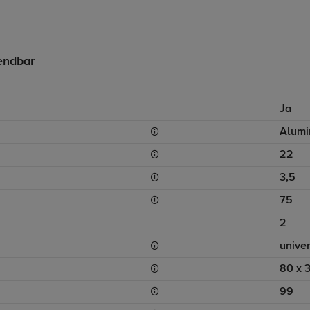
wendbar
Ja
Alumi
22
3,5
75
2
unive
80 x 
99