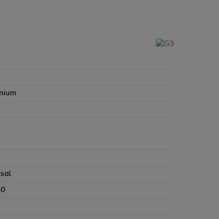
nium
rsal
30