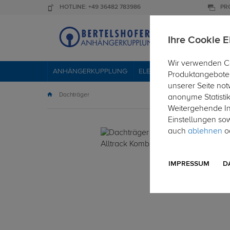
HOTLINE: +49 36482 783986
PR
Ihre Cookie E
Wir verwenden Co
ANHÄNGERKUPPLUNG
ELEKTROSÄTZE
DACHTR
Produktangebote 
unserer Seite not
Dachträger
anonyme Statisti
Weitergehende Inf
Einstellungen so
auch
ablehnen
od
IMPRESSUM
D