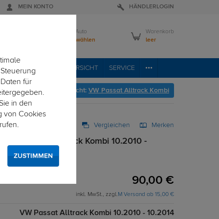
MEIN KONTO
HÄNDLERLOGIN
Mein Auto
Warenkorb
Bitte wählen
leer
timale
RVICE
FAHRZEUGÜBERSICHT
SERVICE
e Steuerung
 Daten für
eht's zur Fahrzeugübersicht:
VW Passat Alltrack Kombi
eitergegeben.
Sie in den
g von Cookies
rufen.
Vergleichen
Merken
w VW Passat Alltrack Kombi 10.2010 -
ZUSTIMMEN
t Adapter verwendbar
90,00 €
inkl. MwSt., zzgl.
M Versand ab 15,00 €
VW Passat Alltrack Kombi 10.2010 - 10.2014