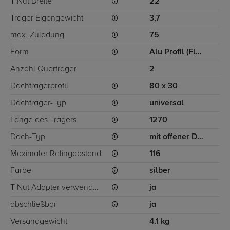
T-Nut Breite
22
Träger Eigengewicht
3,7
max. Zuladung
75
Form
Alu Profil (Flügelform)
Anzahl Querträger
2
Dachträgerprofil
80 x 30
Dachträger-Typ
universal
Länge des Trägers
1270
Dach-Typ
mit offener Dachreling
Maximaler Relingabstand
116
Farbe
silber
T-Nut Adapter verwendbar
ja
abschließbar
ja
Versandgewicht
4.1 kg