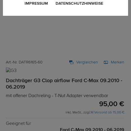
IMPRESSUM
DATENSCHUTZHINWEISE
Art.-Nr. DATR6165-60
Vergleichen
Merken
Dachträger G3 Clop airflow Ford C-Max 09.2010 -
06.2019
mit offener Dachreling - T-Nut Adapter verwendbar
95,00 €
inkl. MwSt., zzgl.
M Versand ab 15,00 €
Geeignet für
Ford C-Max 09.2010 - 06.2019