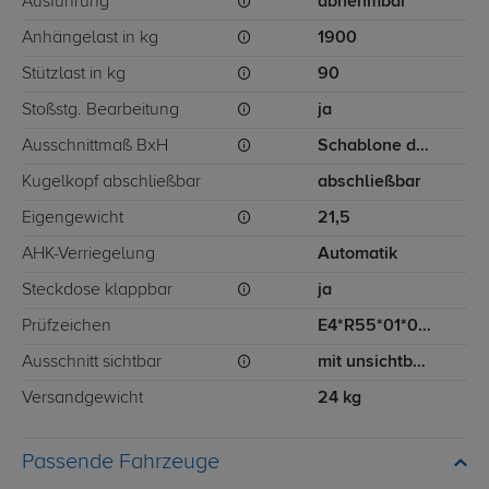
Ausführung
abnehmbar
Anhängelast in kg
1900
Stützlast in kg
90
Stoßstg. Bearbeitung
ja
Ausschnittmaß BxH
Schablone dabei
Kugelkopf abschließbar
abschließbar
Eigengewicht
21,5
AHK-Verriegelung
Automatik
Steckdose klappbar
ja
Prüfzeichen
E4*R55*01*0856
Ausschnitt sichtbar
mit unsichtbarem Ausschnitt für Stoßstange
Versandgewicht
24 kg
Passende Fahrzeuge