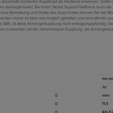
auerhaft montierten Kugelkopf als Hindernis erkennen. Sollte a
s überlegenswert. Bei Ihrem Skoda Superb Fließheck muss die 
naue Bemaßung und Größe des Ausschnittes können Sie der Mont
 werden immer so klein wie möglich gehalten und sind oftmals au
ABE, ist diese Anhängerkupplung nicht eintragungspflichtig. Di
nen zusammen mit der abnehmbaren Kupplung, die Anhängerkupplu
mit a
Ja
nein
11,5
AH-F