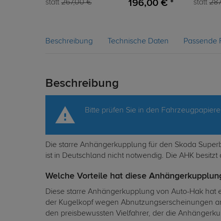
196,00 € *
statt
267,00 €
statt
287
Beschreibung
Technische Daten
Passende 
Beschreibung
Bitte prüfen Sie in den Fahrzeugpapier
Die starre Anhängerkupplung für den Skoda Superb 
ist in Deutschland nicht notwendig. Die AHK besitz
Welche Vorteile hat diese Anhängerkupplung
Diese starre Anhängerkupplung von Auto-Hak hat e
der Kugelkopf wegen Abnutzungserscheinungen am S
den preisbewussten Vielfahrer, der die Anhängerkup