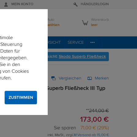
MEIN KONTO
HÄNDLERLOGIN
Mein Auto
Warenkorb
Bitte wählen
leer
timale
RVICE
FAHRZEUGÜBERSICHT
SERVICE
e Steuerung
 Daten für
 geht's zur Fahrzeugübersicht:
Skoda Superb Fließheck
eitergegeben.
Sie in den
g von Cookies
rufen.
Vergleichen
Merken
 starr für Skoda Superb Fließheck III Typ
ZUSTIMMEN
244,00 €
173,00 €
Sie sparen
71,00 € (29%)
inkl. MwSt., zzgl.
M Versand ab 15,00 €