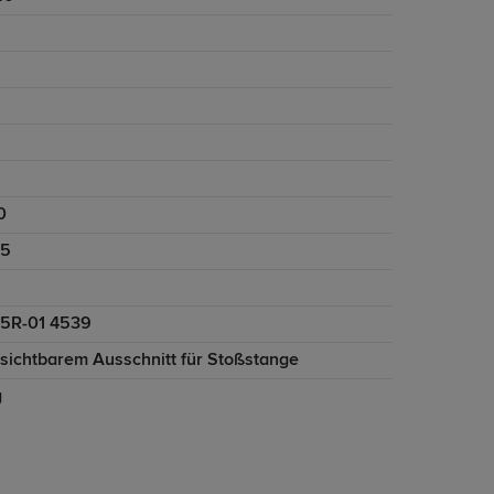
0
95
5R-01 4539
nsichtbarem Ausschnitt für Stoßstange
g