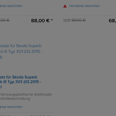
eise beachten
Hinweise beachten
88,00 € *
68,
,00 €
statt
99,00 €
satz für Skoda Superb
k III Typ 3V3 (03.2015 -
)
 fahrzeugspezifischer Elektrosatz
arkhilfeabschaltung
eise beachten