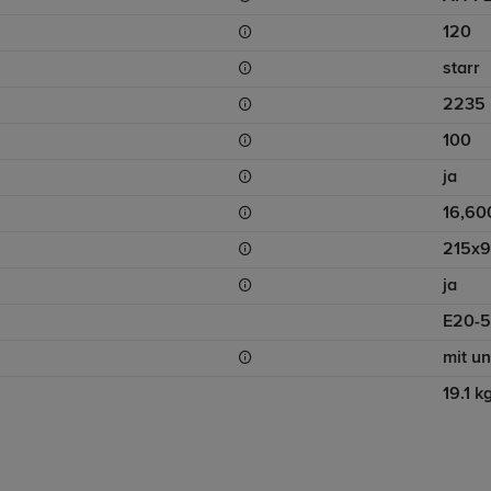
120
starr
2235
100
ja
16,60
215x
ja
E20-5
mit u
19.1 k