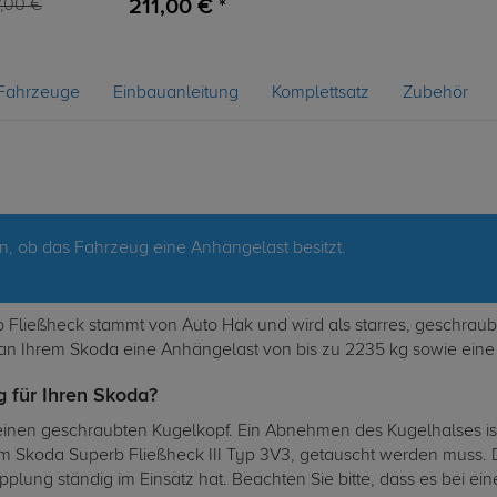
211,00 € *
,00 €
Fahrzeuge
Einbauanleitung
Komplettsatz
Zubehör
en, ob das Fahrzeug eine Anhängelast besitzt.
Fließheck stammt von Auto Hak und wird als starres, geschraubt
t an Ihrem Skoda eine Anhängelast von bis zu 2235 kg sowie eine 
 für Ihren Skoda?
inen geschraubten Kugelkopf. Ein Abnehmen des Kugelhalses ist
koda Superb Fließheck III Typ 3V3, getauscht werden muss. Di
plung ständig im Einsatz hat. Beachten Sie bitte, dass es bei e