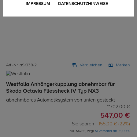
IMPRESSUM
DATENSCHUTZHINWEISE
Art.-Nr. aSK138-2
Vergleichen
Merken
Westfalia Anhängerkupplung abnehmbar für
Skoda Octavia Fliessheck IV Typ NX3
abnehmbares Automatiksystem von unten gesteckt
702,00 €
547,00 €
Sie sparen
155,00 € (22%)
inkl. MwSt., zzgl.
M Versand ab 15,00 €