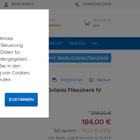
MEIN KONTO
HÄNDLERLOGIN
Mein Auto
Warenkorb
Bitte wählen
leer
timale
RVICE
FAHRZEUGÜBERSICHT
SERVICE
e Steuerung
 Daten für
geht's zur Fahrzeugübersicht:
Skoda Octavia Fliessheck
eitergegeben.
Sie in den
g von Cookies
rufen.
Vergleichen
Merken
g starr für Skoda Octavia Fliessheck IV
ZUSTIMMEN
258,00 €
184,00 €
Sie sparen
74,00 € (29%)
inkl. MwSt., zzgl.
M Versand ab 15,00 €