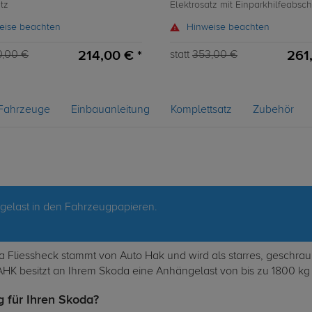
tz
Elektrosatz mit Einparkhilfeabsc
eise beachten
Hinweise beachten
214,00 € *
261
0,00 €
statt
353,00 €
Fahrzeuge
Einbauanleitung
Komplettsatz
Zubehör
ngelast in den Fahrzeugpapieren.
 Fliessheck stammt von Auto Hak und wird als starres, geschraub
 AHK besitzt an Ihrem Skoda eine Anhängelast von bis zu 1800 kg 
 für Ihren Skoda?