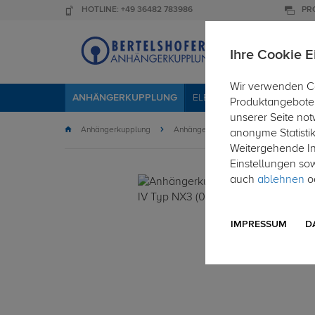
HOTLINE: +49 36482 783986
PR
Ihre Cookie E
Wir verwenden Co
ANHÄNGERKUPPLUNG
ELEKTROSÄTZE
DACHTR
Produktangebote 
unserer Seite not
Anhängerkupplung
Anhängerkupplung starr
anonyme Statisti
Weitergehende Inf
Einstellungen so
auch
ablehnen
od
IMPRESSUM
D