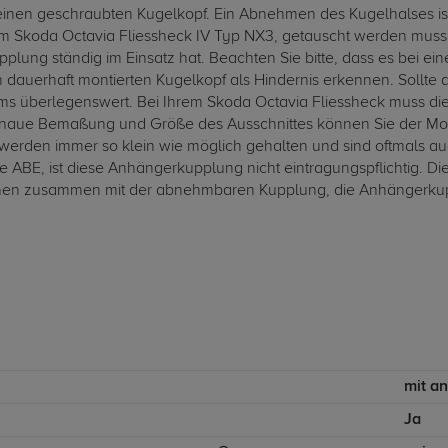
inen geschraubten Kugelkopf. Ein Abnehmen des Kugelhalses ist
Skoda Octavia Fliessheck IV Typ NX3, getauscht werden muss. D
plung ständig im Einsatz hat. Beachten Sie bitte, dass es bei e
auerhaft montierten Kugelkopf als Hindernis erkennen. Sollte a
s überlegenswert. Bei Ihrem Skoda Octavia Fliessheck muss die
aue Bemaßung und Größe des Ausschnittes können Sie der Mont
werden immer so klein wie möglich gehalten und sind oftmals au
ABE, ist diese Anhängerkupplung nicht eintragungspflichtig. Di
nen zusammen mit der abnehmbaren Kupplung, die Anhängerkupplu
mit a
Ja