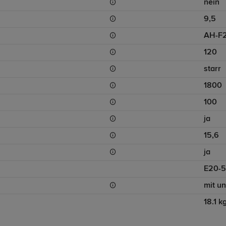
nein
9,5
AH-F
120
starr
1800
100
ja
15,6
ja
E20-5
mit u
18.1 k