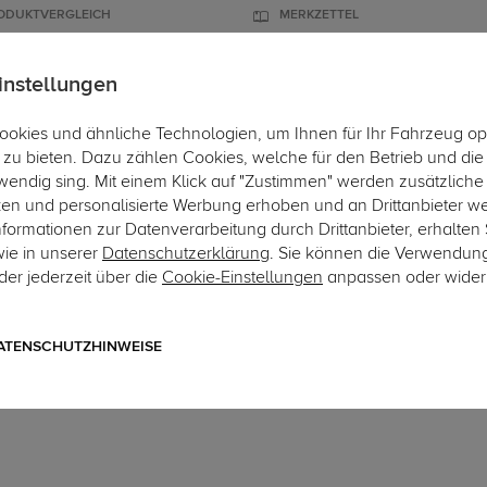
ODUKTVERGLEICH
MERKZETTEL
instellungen
okies und ähnliche Technologien, um Ihnen für Ihr Fahrzeug op
ÄGER
DACHBOXEN
FAHRRADTRÄGER
ZUBEHÖR
EINBAUSE
zu bieten. Dazu zählen Cookies, welche für den Betrieb und di
wendig sing. Mit einem Klick auf "Zustimmen" werden zusätzliche
Hier 
ken und personalisierte Werbung erhoben und an Drittanbieter w
ormationen zur Datenverarbeitung durch Drittanbieter, erhalten 
wie in unserer
Datenschutzerklärung
. Sie können die Verwendun
er jederzeit über die
Cookie-Einstellungen
anpassen oder wider
Art.-Nr. sSK113-1
Auto Hak Anhängerkupplun
Typ NX3
ATENSCHUTZHINWEISE
starres, geschraubtes System