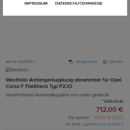
IMPRESSUM
DATENSCHUTZHINWEISE
Art.-Nr. aOP312-1
Vergleichen
Merken
Westfalia Anhängerkupplung abnehmbar für Opel
Corsa F Fließheck Typ P2JO
abnehmbares Automatiksystem von unten gesteckt
908,00 €
712,00 €
Sie sparen
196,00 € (22%)
inkl. MwSt., zzgl.
M Versand ab 15,00 €