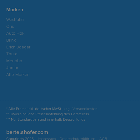
Marken
Westfalia
Oris
Auto Hak
Brink
Erich Jaeger
Thule
Menabo
Junior
Alle Marken
* Alle Preise inkl. deutscher MwSt.,
zzgl. Versandkosten
** Unverbindliche Preisempfehlung des Herstellers
*** Nur Standardversand innerhalb Deutschlands
bertelshofer.com
Copyrights 2026
Impressum
Datenschutzerklärung
AGB