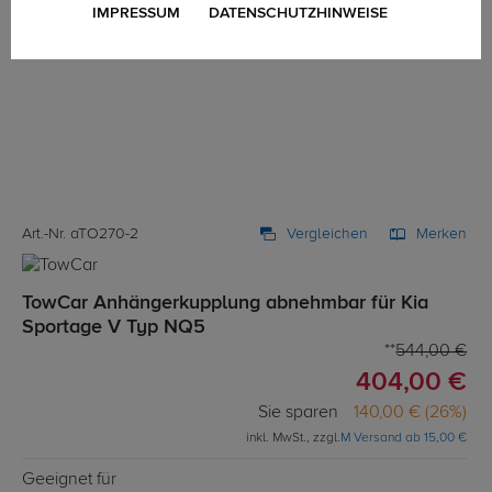
IMPRESSUM
DATENSCHUTZHINWEISE
Art.-Nr. aTO270-2
Vergleichen
Merken
TowCar Anhängerkupplung abnehmbar für Kia
Sportage V Typ NQ5
544,00 €
404,00 €
Sie sparen
140,00 € (26%)
inkl. MwSt., zzgl.
M Versand ab 15,00 €
Geeignet für