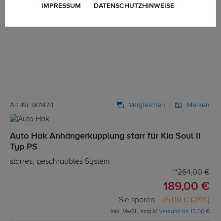
IMPRESSUM
DATENSCHUTZHINWEISE
Art.-Nr. sKI147-1
Vergleichen
Merken
Auto Hak Anhängerkupplung starr für Kia Soul II
Typ PS
starres, geschraubtes System
264,00 €
189,00 €
Sie sparen
75,00 € (28%)
inkl. MwSt., zzgl.
M Versand ab 15,00 €